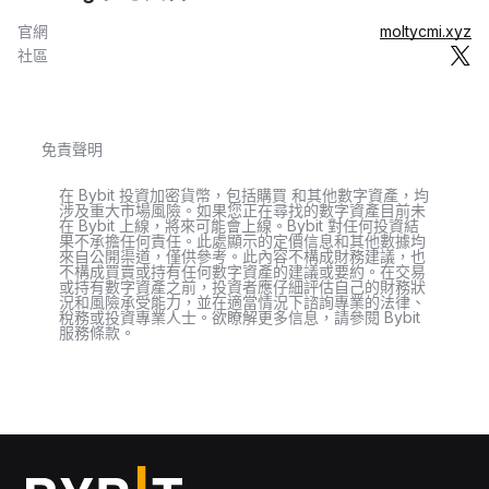
官網
moltycmi.xyz
社區
免責聲明
在 Bybit 投資加密貨幣，包括購買 和其他數字資產，均
涉及重大市場風險。如果您正在尋找的數字資產目前未
在 Bybit 上線，將來可能會上線。Bybit 對任何投資結
果不承擔任何責任。此處顯示的定價信息和其他數據均
來自公開渠道，僅供參考。此內容不構成財務建議，也
不構成買賣或持有任何數字資產的建議或要約。在交易
或持有數字資產之前，投資者應仔細評估自己的財務狀
況和風險承受能力，並在適當情況下諮詢專業的法律、
稅務或投資專業人士。欲瞭解更多信息，請參閱 Bybit
服務條款。