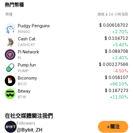
熱門幣種
幣種
價格 & 24 小時漲跌
$
0.00618702
Pudgy Penguins
+2.70%
PENGU
$
0.104712
Cash Cat
+5.40%
CASHCAT
$
0.089708
Pi Network
+2.40%
PI
$
0.00227566
Pump.fun
-4.50%
PUMP
$
0.058107
Biconomy
+66.10%
BICO
$
0.187273
Bitway
+11.00%
BTW
在社交媒體關注我們
Followers
+
關注
@Bybit_ZH