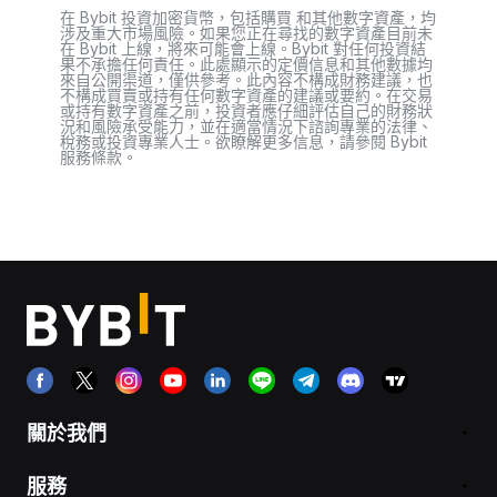
在 Bybit 投資加密貨幣，包括購買 和其他數字資產，均
涉及重大市場風險。如果您正在尋找的數字資產目前未
在 Bybit 上線，將來可能會上線。Bybit 對任何投資結
果不承擔任何責任。此處顯示的定價信息和其他數據均
來自公開渠道，僅供參考。此內容不構成財務建議，也
不構成買賣或持有任何數字資產的建議或要約。在交易
或持有數字資產之前，投資者應仔細評估自己的財務狀
況和風險承受能力，並在適當情況下諮詢專業的法律、
稅務或投資專業人士。欲瞭解更多信息，請參閱 Bybit
服務條款。
關於我們
服務