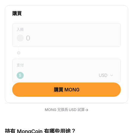
購買
入賬
支付
USD
$
購買 MONG
→
MONG 兌換爲 USD 試算
持有 MongCoin 有哪些用途？