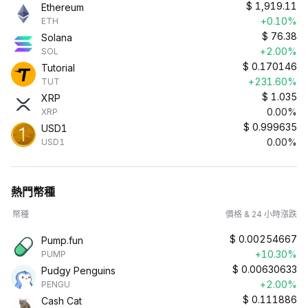
$
1,919.11
Ethereum
+0.10%
ETH
$
76.38
Solana
+2.00%
SOL
$
0.170146
Tutorial
+231.60%
TUT
$
1.035
XRP
0.00%
XRP
$
0.999635
USD1
0.00%
USD1
熱門幣種
幣種
價格 & 24 小時漲跌
$
0.00254667
Pump.fun
+10.30%
PUMP
$
0.00630633
Pudgy Penguins
+2.00%
PENGU
$
0.111886
Cash Cat