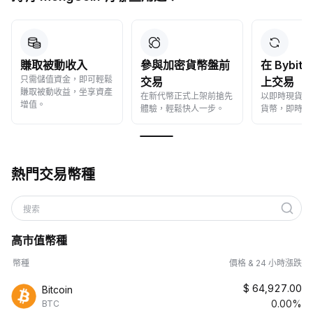
參與加密貨幣盤前
在 Bybit 現貨市場
兌換加密
零成本兌換加
交易
上交易
享快速、安全
在新代幣正式上架前搶先
以即時現貨價格買賣加密
換體驗。
體驗，輕鬆快人一步。
貨幣，即時成交。
熱門交易幣種
搜索
高市值幣種
幣種
價格 & 24 小時漲跌
$
64,927.00
Bitcoin
0.00%
BTC