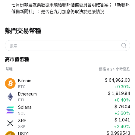
七月份非農就業數據未能給聯邦儲備委員會明確答案；「新聯邦
儲備新聞社」：是否在九月加息仍取決於通脹情況
熱門交易幣種
搜索
高市值幣種
幣種
價格 & 24 小時漲跌
$
64,982.00
Bitcoin
+0.30%
BTC
$
1,919.84
Ethereum
+0.40%
ETH
$
76.04
Solana
+3.60%
SOL
$
1.041
XRP
+2.40%
XRP
$
0.999543
USD1