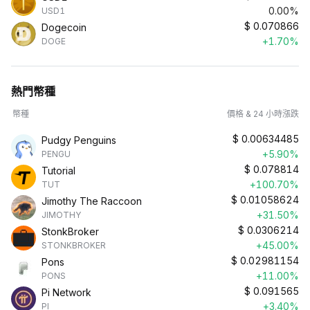
0.00%
USD1
$
0.070866
Dogecoin
+1.70%
DOGE
熱門幣種
幣種
價格 & 24 小時漲跌
$
0.00634485
Pudgy Penguins
+5.90%
PENGU
$
0.078814
Tutorial
+100.70%
TUT
$
0.01058624
Jimothy The Raccoon
+31.50%
JIMOTHY
$
0.0306214
StonkBroker
+45.00%
STONKBROKER
$
0.02981154
Pons
+11.00%
PONS
$
0.091565
Pi Network
+3.40%
PI