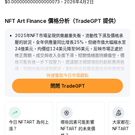
$0.000000000000000073，2026年4月2日
NFT Art Finance 價格分析（TradeGPT 提供）
2025年NFT市場呈現供需嚴重失衡，流動性下滑及價格承
壓的狀況，全年供應量同比增長25%，但總市值大幅縮水至
24億美元，均價從124美元降至96美元，反映市場正處於
修正周期。成交與收入全面下滑，短期情緒面持續偏空，價
格可能有進一步下探壓力。建議關注領頭項目的創新應用進
展，短期內維持謹慎觀望，重點評估具備底層技術與實際落
地能力的項目，以把握潛在的結構性逆勢機會。
快速獲取今日市場觀點
.
問問 TradeGPT
今日 NFTART 為何上
哪些因素可能影響
大家都在怎
漲？
NFTART 的未來價
NFTART？