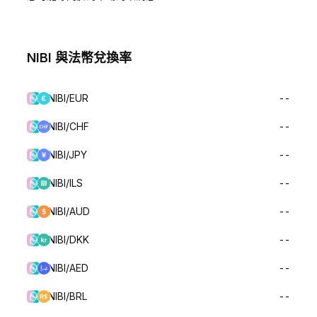
NIBI 與法幣兌換率
NIBI/EUR
--
NIBI/CHF
--
NIBI/JPY
--
NIBI/ILS
--
NIBI/AUD
--
NIBI/DKK
--
NIBI/AED
--
NIBI/BRL
--