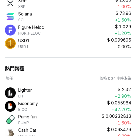
XRP
-1.00%
XRP
$
73.96
Solana
+1.60%
SOL
$
1.029
Figure Heloc
+1.20%
FIGR_HELOC
$
0.999695
USD1
0.00%
USD1
熱門幣種
幣種
價格 & 24 小時漲跌
$
2.32
Lighter
+2.90%
LIT
$
0.055984
Biconomy
+42.20%
BICO
$
0.00232813
Pump.fun
-1.60%
PUMP
$
0.098479
Cash Cat