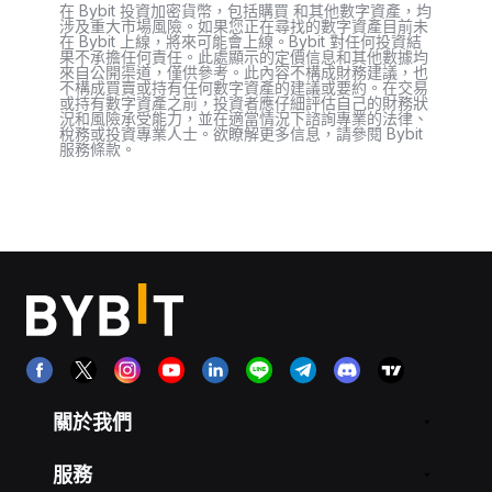
在 Bybit 投資加密貨幣，包括購買 和其他數字資產，均
涉及重大市場風險。如果您正在尋找的數字資產目前未
在 Bybit 上線，將來可能會上線。Bybit 對任何投資結
果不承擔任何責任。此處顯示的定價信息和其他數據均
來自公開渠道，僅供參考。此內容不構成財務建議，也
不構成買賣或持有任何數字資產的建議或要約。在交易
或持有數字資產之前，投資者應仔細評估自己的財務狀
況和風險承受能力，並在適當情況下諮詢專業的法律、
稅務或投資專業人士。欲瞭解更多信息，請參閱 Bybit
服務條款。
關於我們
服務