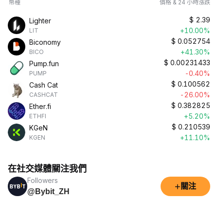
幣種
價格 & 24 小時漲跌
$
2.39
Lighter
+10.00%
LIT
$
0.052754
Biconomy
+41.30%
BICO
$
0.00231433
Pump.fun
-0.40%
PUMP
$
0.100562
Cash Cat
-26.00%
CASHCAT
$
0.382825
Ether.fi
+5.20%
ETHFI
$
0.210539
KGeN
+11.10%
KGEN
在社交媒體關注我們
Followers
+
關注
@Bybit_ZH