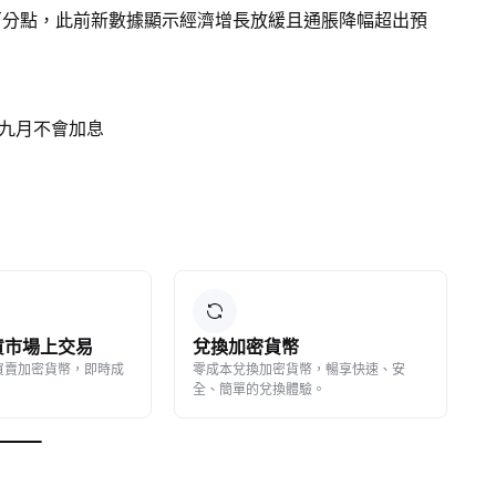
個百分點，此前新數據顯示經濟增長放緩且通脹降幅超出預
九月不會加息
 現貨市場上交易
兌換加密貨幣
買賣加密貨幣，即時成
零成本兌換加密貨幣，暢享快速、安
全、簡單的兌換體驗。