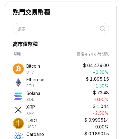
熱門交易幣種
搜索
高市值幣種
幣種
價格 & 24 小時漲跌
$
64,479.00
Bitcoin
+0.30%
BTC
$
1,895.15
Ethereum
+1.30%
ETH
$
73.48
Solana
-0.90%
SOL
$
1.044
XRP
-2.50%
XRP
$
0.999514
USD1
0.00%
USD1
$
0.189015
Cardano