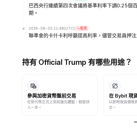
巴西央行連續第四次會議將基準利率下調0.25
期。
2026-08-05 21:48
(UTC)
看跌
聯準會的卡什卡利呼籲提高利率，儘管交易員押注
持有 Official Trump 有哪些用途？
參與加密貨幣盤前交易
在 Bybit
動收
在新代幣正式上架前搶先體驗，輕鬆快
以即時現貨價格
人一步。
交。