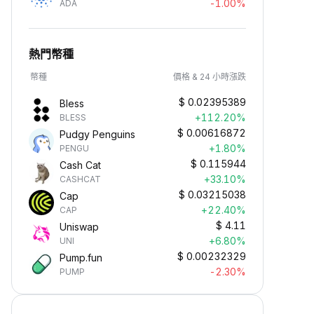
-1.00%
ADA
熱門幣種
幣種
價格 & 24 小時漲跌
$
0.02395389
Bless
+112.20%
BLESS
$
0.00616872
Pudgy Penguins
+1.80%
PENGU
$
0.115944
Cash Cat
+33.10%
CASHCAT
$
0.03215038
Cap
+22.40%
CAP
$
4.11
Uniswap
+6.80%
UNI
$
0.00232329
Pump.fun
-2.30%
PUMP