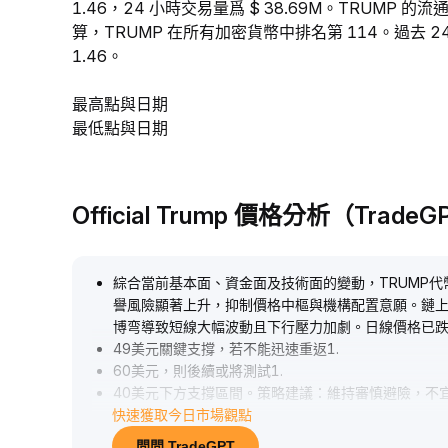
1.46，24 小時交易量爲 $ 38.69M。TRUMP 的
算，TRUMP 在所有加密貨幣中排名第 114。過去 24
1.46。
最高點與日期
最低點與日期
Official Trump 價格分析（Trade
綜合當前基本面、資金面及技術面的變動，TRUMP
譽風險顯著上升，抑制價格中樞與機構配置意願。鏈
博弯導致短線大幅波動且下行壓力加劇。日線價格已跌
49美元關鍵支撐，若不能迅速重返1
.
60美元，則後續或將測試1
.
40美元下方支撐區間。策略建議：維持審慎避險，不
快速獲取今日市場觀點
60美元得失及監管表態動態，缺乏利多催化前建議規
問問 TradeGPT