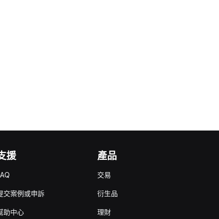
支援
產品
FAQ
交易
提交案例或申訴
衍生品
幫助中心
理財