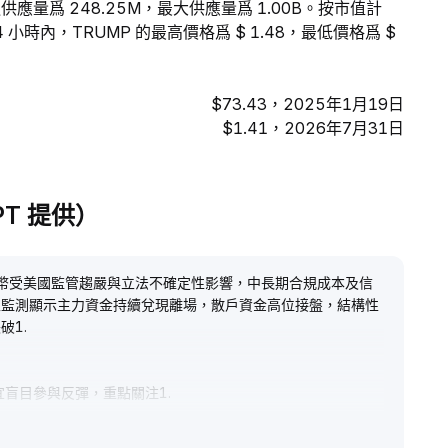
流通供應量爲 248.25M，最大供應量爲 1.00B。按市值計
 小時內，TRUMP 的最高價格爲 $ 1.48，最低價格爲 $
$73.43，2025年1月19日
$1.41，2026年7月31日
GPT 提供）
代幣受美國監管趨嚴與立法不確定性影響，中長期合規成本及信
上監測顯示主力資金持續兌現離場，散戶資金高位接盤，結構性
破1
.
宜盲目參與反彈，重點關注1
.
避高風險曝險。
.