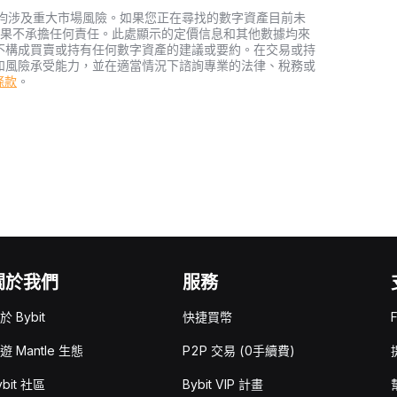
資產，均涉及重大市場風險。如果您正在尋找的數字資產目前未
何投資結果不承擔任何責任。此處顯示的定價信息和其他數據均來
不構成買賣或持有任何數字資產的建議或要約。在交易或持
和風險承受能力，並在適當情況下諮詢專業的法律、稅務或
務條款
。
關於我們
服務
於 Bybit
快捷買幣
遊 Mantle 生態
P2P 交易 (0手續費)
ybit 社區
Bybit VIP 計畫