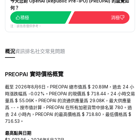
今天您對 OpenAI (Republic Pre-IPO) (PREOPAI) 的感覺如
何？
積極
消極
注：該信息僅供參考。
概況
資訊
排名
社交
常見問題
PREOPAI 實時價格概覽
截至 2026年8月6日，PREOPAI 總市值爲 $ 20.89M，過去 24 小
時漲跌幅爲 -0.02%。PREOPAI 的現價爲 $ 718.44，24 小時交易
量爲 $ 55.06K。PREOPAI 的流通供應量爲 29.08K，最大供應量
爲 --。按市值計算，PREOPAI 在所有加密貨幣中排名第 780。過
去 24 小時內，PREOPAI 的最高價格爲 $ 718.80，最低價格爲 $
716.53。
最高點與日期
$1,033.95，2026年5月27日