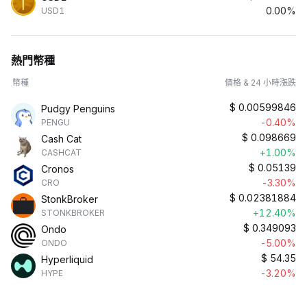
0.00%
USD1
熱門幣種
幣種
價格 & 24 小時漲跌
$
0.00599846
Pudgy Penguins
-0.40%
PENGU
$
0.098669
Cash Cat
+1.00%
CASHCAT
$
0.05139
Cronos
-3.30%
CRO
$
0.02381884
StonkBroker
+12.40%
STONKBROKER
$
0.349093
Ondo
-5.00%
ONDO
$
54.35
Hyperliquid
-3.20%
HYPE