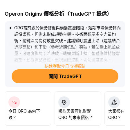
Operon Origins 價格分析（TradeGPT 提供）
ORO當前處於情緒修復與橫盤震盪階段，短期市場情緒轉向
謹慎樂觀，但尚未形成趨勢主導。技術面顯示多空力量均
衡，關鍵區間尚待放量突破。建議緊盯震盪上沿（建議結合
近期高點）和下沿（參考近期低點）突破，若站穩上軌並放
量，可適度佈局；若跌破下軌需果斷止損。整體應維持輕倉
觀望，動態調整倉位，重視風險控制，切勿過度追高。
.
快速獲取今日市場觀點
問問 TradeGPT
今日 ORO 為何下
哪些因素可能影響
大家都在怎
跌？
ORO 的未來價格？
ORO？