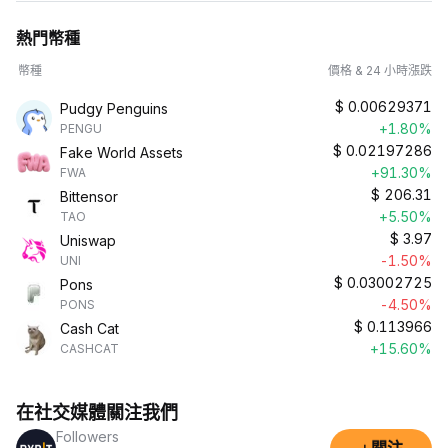
熱門幣種
幣種
價格 & 24 小時漲跌
$
0.00629371
Pudgy Penguins
+1.80%
PENGU
$
0.02197286
Fake World Assets
+91.30%
FWA
$
206.31
Bittensor
+5.50%
TAO
$
3.97
Uniswap
-1.50%
UNI
$
0.03002725
Pons
-4.50%
PONS
$
0.113966
Cash Cat
+15.60%
CASHCAT
在社交媒體關注我們
Followers