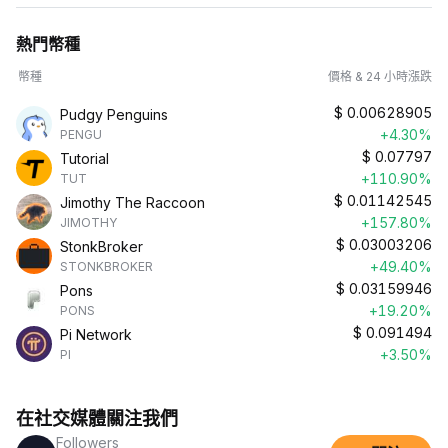
熱門幣種
幣種
價格 & 24 小時漲跌
$
0.00628905
Pudgy Penguins
+4.30%
PENGU
$
0.07797
Tutorial
+110.90%
TUT
$
0.01142545
Jimothy The Raccoon
+157.80%
JIMOTHY
$
0.03003206
StonkBroker
+49.40%
STONKBROKER
$
0.03159946
Pons
+19.20%
PONS
$
0.091494
Pi Network
+3.50%
PI
在社交媒體關注我們
Followers