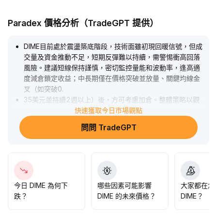
Paradex 價格分析（TradeGPT 提供）
DIME目前處於震盪築底階段，技術面雖初現回暖信號，但成
交量及資金推動不足，短期反彈難以持續，需警惕衝高回落
風險。建議短線保持謹慎，密切監控量能和波動率，逢高適
度減倉鎖定收益；中長期僅在價格突破並放量、關鍵均線金
叉（如突破0
.
35美元並持續2週以上）後，方可考慮加倉。整體策略以觀
望等待趨勢明朗為主，規避“假突破”誘發的追高損失。
快速獲取今日市場觀點
.
問問 TradeGPT
今日 DIME 為何下
哪些因素可能影響
大家都在怎
跌？
DIME 的未來價格？
DIME？