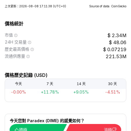
上次更新：2026-08-08 17:11:38
(UTC+0)
Source of data: CoinGecko
價格統計
市值
2.34M
24H 交易量
48.06
歷史最高價格
0.07219
流通供應量
221.53M
價格歷史記錄 (USD)
今天
7 天
14 天
30 天
-0.00%
+11.78%
+9.05%
-4.51%
今天您對 Paradex (DIME) 的感覺如何？
積極
消極