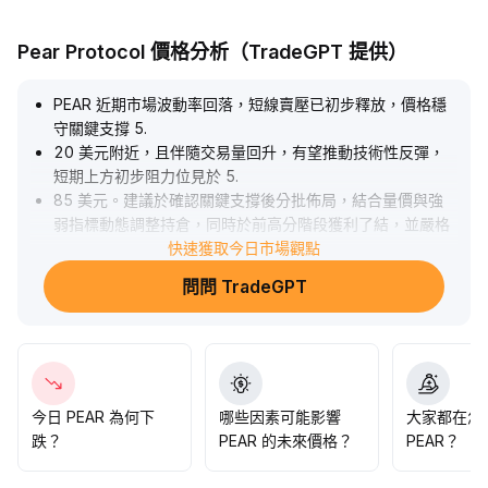
Pear Protocol 價格分析（TradeGPT 提供）
PEAR 近期市場波動率回落，短線賣壓已初步釋放，價格穩
守關鍵支撐 5
.
20 美元附近，且伴隨交易量回升，有望推動技術性反彈，
短期上方初步阻力位見於 5
.
85 美元。建議於確認關鍵支撐後分批佈局，結合量價與強
弱指標動態調整持倉，同時於前高分階段獲利了結，並嚴格
設立止損，以防市場情緒反覆帶來的回撤風險。
快速獲取今日市場觀點
.
問問 TradeGPT
今日 PEAR 為何下
哪些因素可能影響
大家都在怎
跌？
PEAR 的未來價格？
PEAR？