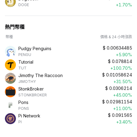
+1.70%
DOGE
熱門幣種
幣種
價格 & 24 小時漲跌
$
0.00634485
Pudgy Penguins
+5.90%
PENGU
$
0.078814
Tutorial
+100.70%
TUT
$
0.01058624
Jimothy The Raccoon
+31.50%
JIMOTHY
$
0.0306214
StonkBroker
+45.00%
STONKBROKER
$
0.02981154
Pons
+11.00%
PONS
$
0.091565
Pi Network
+3.40%
PI