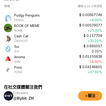
幣種
價格 & 24 小時漲跌
$
0.00667746
Pudgy Penguins
+6.00%
PENGU
$
0.00079077
BOOK OF MEME
+25.30%
BOME
$
0.157709
Cash Cat
+33.20%
CASHCAT
$
0.695057
Sui
0.00%
SUI
$
0.01255838
Anoma
-18.50%
XAN
$
0.04148801
Pons
+37.60%
PONS
在社交媒體關注我們
Followers
+
關注
@Bybit_ZH