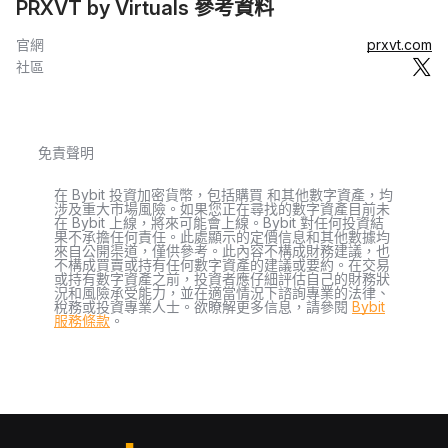
PRXVT by Virtuals 參考資料
官網
prxvt.com
社區
免責聲明
在 Bybit 投資加密貨幣，包括購買 和其他數字資產，均
涉及重大市場風險。如果您正在尋找的數字資產目前未
在 Bybit 上線，將來可能會上線。Bybit 對任何投資結
果不承擔任何責任。此處顯示的定價信息和其他數據均
來自公開渠道，僅供參考。此內容不構成財務建議，也
不構成買賣或持有任何數字資產的建議或要約。在交易
或持有數字資產之前，投資者應仔細評估自己的財務狀
況和風險承受能力，並在適當情況下諮詢專業的法律、
稅務或投資專業人士。欲瞭解更多信息，請參閱
Bybit
服務條款
。