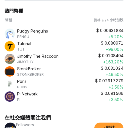
熱門幣種
幣種
價格 & 24 小時漲跌
$
0.00631834
Pudgy Penguins
+5.20%
PENGU
$
0.080971
Tutorial
+99.00%
TUT
$
0.0108404
Jimothy The Raccoon
+163.20%
JIMOTHY
$
0.031024
StonkBroker
+49.50%
STONKBROKER
$
0.02917279
Pons
+3.50%
PONS
$
0.091566
Pi Network
+3.50%
PI
在社交媒體關注我們
Followers