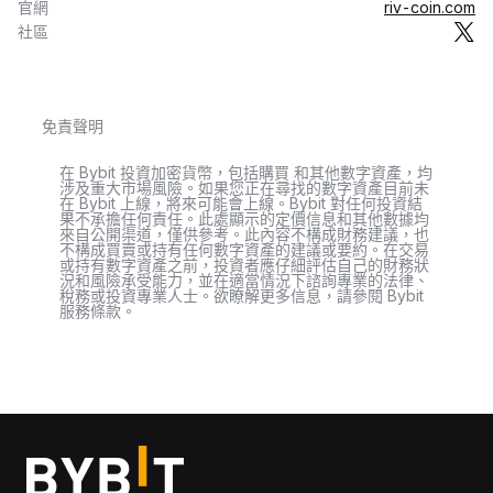
官網
riv-coin.com
社區
免責聲明
在 Bybit 投資加密貨幣，包括購買 和其他數字資產，均
涉及重大市場風險。如果您正在尋找的數字資產目前未
在 Bybit 上線，將來可能會上線。Bybit 對任何投資結
果不承擔任何責任。此處顯示的定價信息和其他數據均
來自公開渠道，僅供參考。此內容不構成財務建議，也
不構成買賣或持有任何數字資產的建議或要約。在交易
或持有數字資產之前，投資者應仔細評估自己的財務狀
況和風險承受能力，並在適當情況下諮詢專業的法律、
稅務或投資專業人士。欲瞭解更多信息，請參閱 Bybit
服務條款。