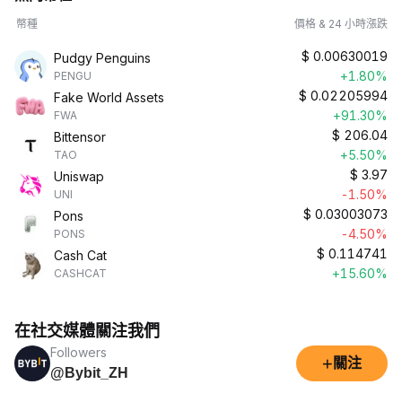
幣種
價格 & 24 小時漲跌
$
0.00630019
Pudgy Penguins
+1.80%
PENGU
$
0.02205994
Fake World Assets
+91.30%
FWA
$
206.04
Bittensor
+5.50%
TAO
$
3.97
Uniswap
-1.50%
UNI
$
0.03003073
Pons
-4.50%
PONS
$
0.114741
Cash Cat
+15.60%
CASHCAT
在社交媒體關注我們
Followers
+
關注
@Bybit_ZH