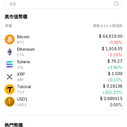
搜索
高市值幣種
幣種
價格 & 24 小時漲跌
$
64,819.00
Bitcoin
-0.30%
BTC
$
1,916.35
Ethereum
-0.20%
ETH
$
76.27
Solana
+1.90%
SOL
$
1.039
XRP
+0.10%
XRP
$
0.18138
Tutorial
+301.20%
TUT
$
0.999515
USD1
0.00%
USD1
熱門幣種