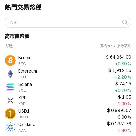
熱門交易幣種
搜索
高市值幣種
幣種
價格 & 24 小時漲跌
$
64,864.00
Bitcoin
+0.80%
BTC
$
1,912.15
Ethereum
+2.20%
ETH
$
74.15
Solana
+0.10%
SOL
$
1.05
XRP
-1.90%
XRP
$
0.999567
USD1
0.00%
USD1
$
0.188176
Cardano
-1.40%
ADA