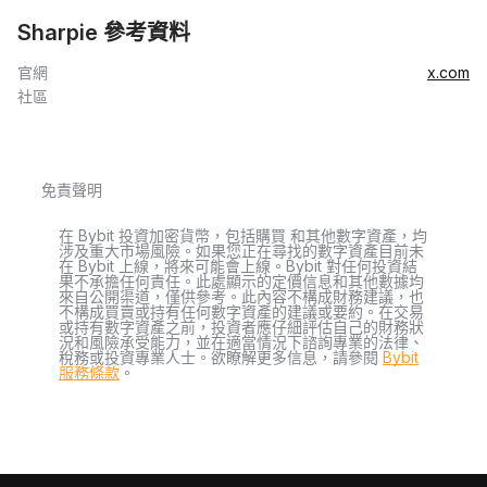
Sharpie 參考資料
官網
x.com
社區
免責聲明
在 Bybit 投資加密貨幣，包括購買 和其他數字資產，均
涉及重大市場風險。如果您正在尋找的數字資產目前未
在 Bybit 上線，將來可能會上線。Bybit 對任何投資結
果不承擔任何責任。此處顯示的定價信息和其他數據均
來自公開渠道，僅供參考。此內容不構成財務建議，也
不構成買賣或持有任何數字資產的建議或要約。在交易
或持有數字資產之前，投資者應仔細評估自己的財務狀
況和風險承受能力，並在適當情況下諮詢專業的法律、
稅務或投資專業人士。欲瞭解更多信息，請參閱
Bybit
服務條款
。