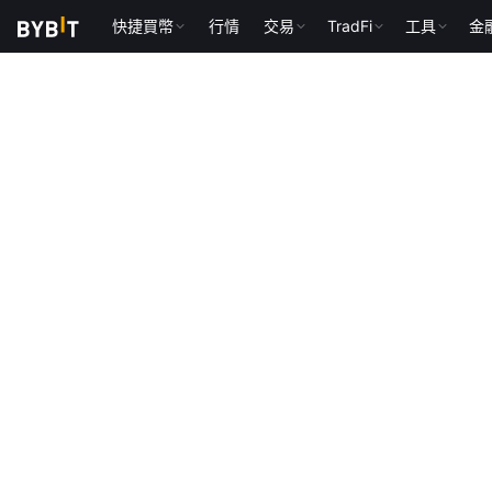
快捷買幣
行情
交易
TradFi
工具
金