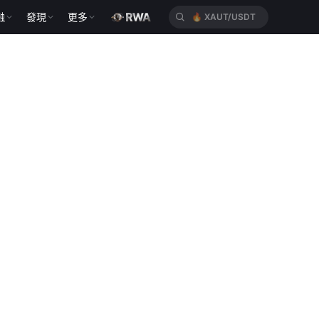
融
發現
更多
🔥
XAUT/USDT