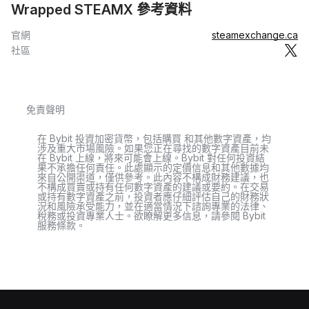
Wrapped STEAMX 參考資料
官網
steamexchange.ca
社區
免責聲明
在 Bybit 投資加密貨幣，包括購買 和其他數字資產，均
涉及重大市場風險。如果您正在尋找的數字資產目前未
在 Bybit 上線，將來可能會上線。Bybit 對任何投資結
果不承擔任何責任。此處顯示的定價信息和其他數據均
來自公開渠道，僅供參考。此內容不構成財務建議，也
不構成買賣或持有任何數字資產的建議或要約。在交易
或持有數字資產之前，投資者應仔細評估自己的財務狀
況和風險承受能力，並在適當情況下諮詢專業的法律、
稅務或投資專業人士。欲瞭解更多信息，請參閱 Bybit
服務條款。