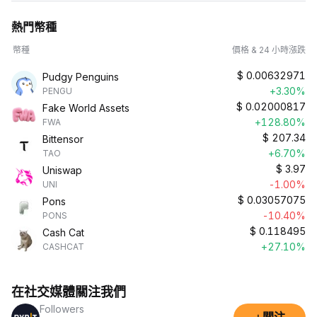
熱門幣種
幣種
價格 & 24 小時漲跌
$
0.00632971
Pudgy Penguins
+3.30%
PENGU
$
0.02000817
Fake World Assets
+128.80%
FWA
$
207.34
Bittensor
+6.70%
TAO
$
3.97
Uniswap
-1.00%
UNI
$
0.03057075
Pons
-10.40%
PONS
$
0.118495
Cash Cat
+27.10%
CASHCAT
在社交媒體關注我們
Followers