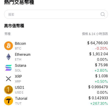
熱門交易幣種
搜索
高市值幣種
幣種
價格 & 24 小時漲跌
$
64,766.00
Bitcoin
-0.20%
BTC
$
1,912.04
Ethereum
0.00%
ETH
$
75.98
Solana
+2.80%
SOL
$
1.038
XRP
+0.50%
XRP
$
0.999479
USD1
0.00%
USD1
$
0.142933
Tutorial
+267.30%
TUT