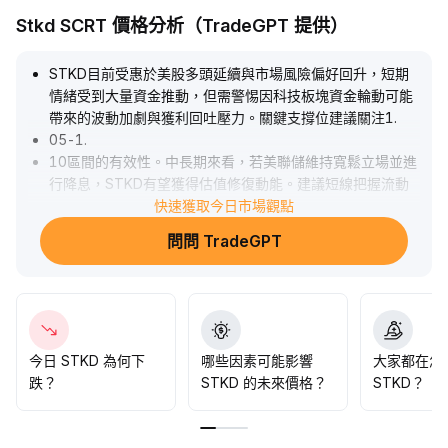
Stkd SCRT 價格分析（TradeGPT 提供）
STKD目前受惠於美股多頭延續與市場風險偏好回升，短期
情緒受到大量資金推動，但需警惕因科技板塊資金輪動可能
帶來的波動加劇與獲利回吐壓力。關鍵支撐位建議關注1
.
05-1
.
10區間的有效性。中長期來看，若美聯儲維持寬鬆立場並進
行降息，STKD有望獲得估值修復動能。建議短線把握流動
性溢價，逢低布局，中線持有靜待政策利好兌現。
快速獲取今日市場觀點
.
問問 TradeGPT
今日 STKD 為何下
哪些因素可能影響
大家都在怎
跌？
STKD 的未來價格？
STKD？