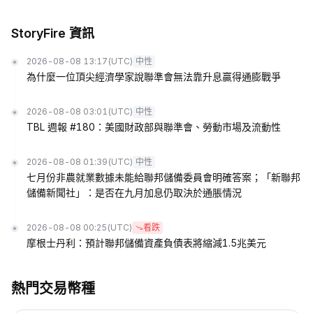
StoryFire 資訊
2026-08-08 13:17
(UTC)
中性
為什麼一位頂尖經濟學家說聯準會無法靠升息贏得通膨戰爭
2026-08-08 03:01
(UTC)
中性
TBL 週報 #180：美國財政部與聯準會、勞動市場及流動性
2026-08-08 01:39
(UTC)
中性
七月份非農就業數據未能給聯邦儲備委員會明確答案；「新聯邦
儲備新聞社」：是否在九月加息仍取決於通脹情況
2026-08-08 00:25
(UTC)
看跌
摩根士丹利：預計聯邦儲備資產負債表將縮減1.5兆美元
熱門交易幣種