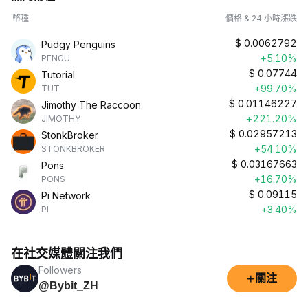
幣種
價格 & 24 小時漲跌
$
0.0062792
Pudgy Penguins
+5.10%
PENGU
$
0.07744
Tutorial
+99.70%
TUT
$
0.01146227
Jimothy The Raccoon
+221.20%
JIMOTHY
$
0.02957213
StonkBroker
+54.10%
STONKBROKER
$
0.03167663
Pons
+16.70%
PONS
$
0.09115
Pi Network
+3.40%
PI
在社交媒體關注我們
Followers
+
關注
@Bybit_ZH