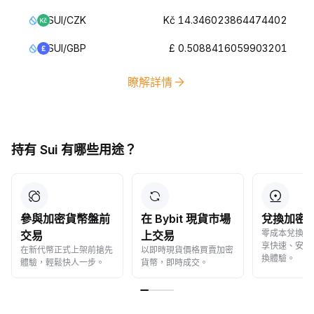
SUI/CZK
Kč 14.346023864474402
SUI/GBP
£ 0.5088416059903201
瞭解詳情
持有 Sui 有哪些用途？
參與加密貨幣盤前
在 Bybit 現貨市場
兌換加密
零成本兌換加
交易
上交易
享快速、安全
在新代幣正式上架前搶先
以即時現貨價格買賣加密
換體驗。
體驗，輕鬆快人一步。
貨幣，即時成交。