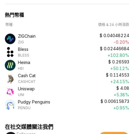
熱門幣種
幣種
價格 & 24 小時漲跌
$
0.04048224
ZIGChain
-0.20%
ZIG
$
0.02446684
Bless
+102.80%
BLESS
$
0.26593
Heima
+50.12%
HEI
$
0.114553
Cash Cat
+24.15%
CASHCAT
$
4.08
Uniswap
+5.38%
UNI
$
0.00615873
Pudgy Penguins
+0.95%
PENGU
在社交媒體關注我們