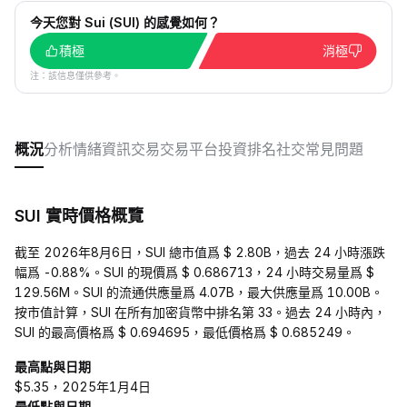
今天您對 Sui (SUI) 的感覺如何？
積極
消極
注：該信息僅供參考。
概況
分析
情緒
資訊
交易
交易平台
投資
排名
社交
常見問題
SUI 實時價格概覽
截至 2026年8月6日，SUI 總市值爲 $ 2.80B，過去 24 小時漲跌
幅爲 -0.88%。SUI 的現價爲 $ 0.686713，24 小時交易量爲 $
129.56M。SUI 的流通供應量爲 4.07B，最大供應量爲 10.00B。
按市值計算，SUI 在所有加密貨幣中排名第 33。過去 24 小時內，
SUI 的最高價格爲 $ 0.694695，最低價格爲 $ 0.685249。
最高點與日期
$5.35，2025年1月4日
最低點與日期