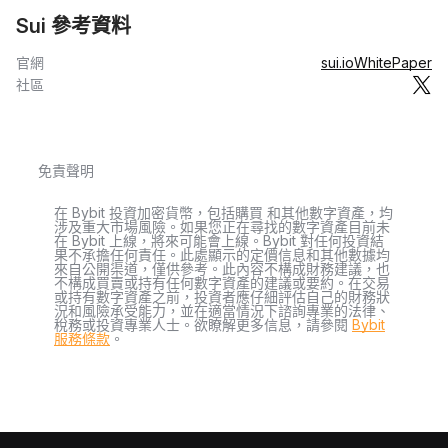
Sui 參考資料
官網
sui.io
WhitePaper
社區
免責聲明
在 Bybit 投資加密貨幣，包括購買 和其他數字資產，均
涉及重大市場風險。如果您正在尋找的數字資產目前未
在 Bybit 上線，將來可能會上線。Bybit 對任何投資結
果不承擔任何責任。此處顯示的定價信息和其他數據均
來自公開渠道，僅供參考。此內容不構成財務建議，也
不構成買賣或持有任何數字資產的建議或要約。在交易
或持有數字資產之前，投資者應仔細評估自己的財務狀
況和風險承受能力，並在適當情況下諮詢專業的法律、
稅務或投資專業人士。欲瞭解更多信息，請參閱
Bybit
服務條款
。