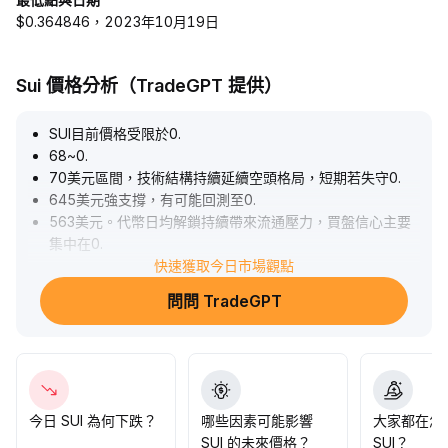
$0.364846，2023年10月19日
Sui 價格分析（TradeGPT 提供）
SUI目前價格受限於0
.
68~0
.
70美元區間，技術結構持續延續空頭格局，短期若失守0
.
645美元強支撐，有可能回測至0
.
563美元。代幣日均解鎖持續帶來流通壓力，買盤信心主要
集中在0
.
50~0
.
快速獲取今日市場觀點
70美元區域，需等待賣壓完全消化。鏈上活躍度與生態建設
問問 TradeGPT
具有中長期的驅動潛力，但短線尚未扭轉下行趨勢。在宏觀
波動與投資者情緒分歧的背景下，建議保持觀望，待價格有
效突破0
.
743美元後再行增持配置，以防範系統性負面事件衝擊。
.
今日 SUI 為何下跌？
哪些因素可能影響
大家都在怎
SUI 的未來價格？
SUI？