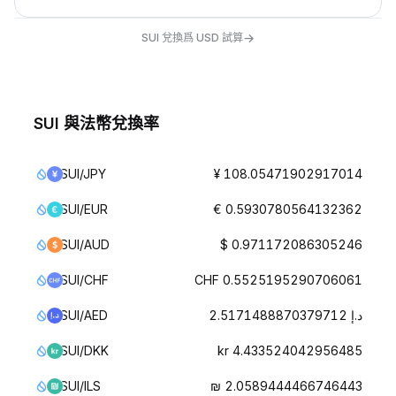
→
SUI 兌換爲 USD 試算
SUI 與法幣兌換率
SUI/JPY
¥ 108.05471902917014
SUI/EUR
€ 0.5930780564132362
SUI/AUD
$ 0.971172086305246
SUI/CHF
CHF 0.5525195290706061
SUI/AED
د.إ 2.5171488870379712
SUI/DKK
kr 4.433524042956485
SUI/ILS
₪ 2.0589444466746443