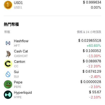
$
0.999634
USD1
0.00%
USD1
熱門幣種
幣種
價格 & 24 小時漲跌
$
0.02985518
Hashflow
+60.60%
HFT
$
0.100352
Cash Cat
-11.00%
CASHCAT
$
0.089978
Canton
-12.20%
CC
$
0.674129
Sui
-2.40%
SUI
$
0.0000028
Pepe
-2.10%
PEPE
$
55.67
Hyperliquid
-2.10%
HYPE