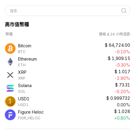
搜索
高市值幣種
幣種
價格 & 24 小時漲跌
$
64,724.00
Bitcoin
-0.10%
BTC
$
1,909.15
Ethereum
-0.30%
ETH
$
1.017
XRP
-2.90%
XRP
$
73.31
Solana
-0.20%
SOL
$
0.999732
USD1
0.00%
USD1
$
1.028
Figure Heloc
+0.80%
FIGR_HELOC