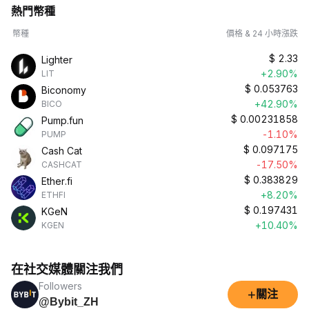
熱門幣種
幣種
價格 & 24 小時漲跌
$
2.33
Lighter
+2.90%
LIT
$
0.053763
Biconomy
+42.90%
BICO
$
0.00231858
Pump.fun
-1.10%
PUMP
$
0.097175
Cash Cat
-17.50%
CASHCAT
$
0.383829
Ether.fi
+8.20%
ETHFI
$
0.197431
KGeN
+10.40%
KGEN
在社交媒體關注我們
Followers
+
關注
@Bybit_ZH