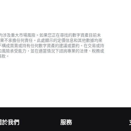
資產，均涉及重大市場風險。如果您正在尋找的數字資產目前未
何投資結果不承擔任何責任。此處顯示的定價信息和其他數據均來
不構成買賣或持有任何數字資產的建議或要約。在交易或持
和風險承受能力，並在適當情況下諮詢專業的法律、稅務或
條款。
關於我們
服務