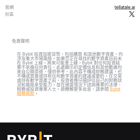
官網
tellatale.ai
社區
免責聲明
在 Bybit 投資加密貨幣，包括購買 和其他數字資產，均
涉及重大市場風險。如果您正在尋找的數字資產目前未
在 Bybit 上線，將來可能會上線。Bybit 對任何投資結
果不承擔任何責任。此處顯示的定價信息和其他數據均
來自公開渠道，僅供參考。此內容不構成財務建議，也
不構成買賣或持有任何數字資產的建議或要約。在交易
或持有數字資產之前，投資者應仔細評估自己的財務狀
況和風險承受能力，並在適當情況下諮詢專業的法律、
稅務或投資專業人士。欲瞭解更多信息，請參閱
Bybit
服務條款
。