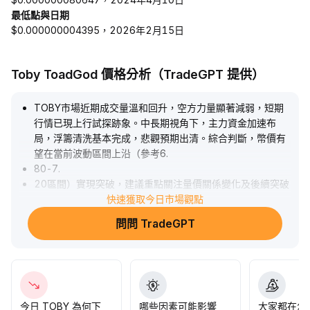
最低點與日期
$0.000000004395，2026年2月15日
Toby ToadGod 價格分析（TradeGPT 提供）
TOBY市場近期成交量溫和回升，空方力量顯著減弱，短期
行情已現上行試探跡象。中長期視角下，主力資金加速布
局，浮籌清洗基本完成，悲觀預期出清。綜合判斷，幣價有
望在當前波動區間上沿（參考6
.
80-7
.
20區間）實現突破，建議重點關注量價關係變化及後續突破
後的持倉結構優化，逢低逐步加倉，靜待趨勢性上行兌現。
快速獲取今日市場觀點
.
問問 TradeGPT
今日 TOBY 為何下
哪些因素可能影響
大家都在怎