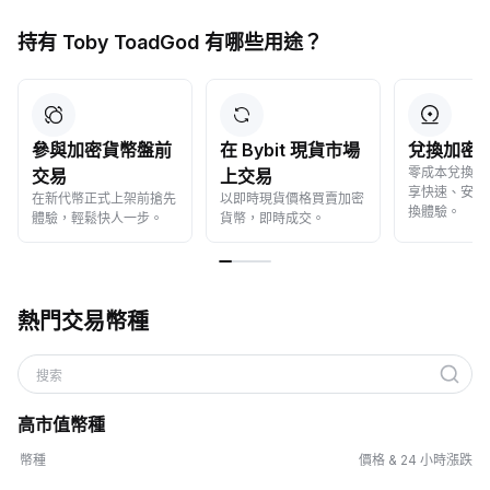
持有 Toby ToadGod 有哪些用途？
參與加密貨幣盤前
在 Bybit 現貨市場
兌換加密
零成本兌換加
交易
上交易
享快速、安全
在新代幣正式上架前搶先
以即時現貨價格買賣加密
換體驗。
體驗，輕鬆快人一步。
貨幣，即時成交。
熱門交易幣種
搜索
高市值幣種
幣種
價格 & 24 小時漲跌