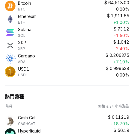
$
64,518.00
Bitcoin
0.00%
BTC
$
1,911.55
Ethereum
+1.00%
ETH
$
73.12
Solana
-1.50%
SOL
$
1.042
XRP
-2.40%
XRP
$
0.206375
Cardano
+7.10%
ADA
$
0.999538
USD1
0.00%
USD1
熱門幣種
幣種
價格 & 24 小時漲跌
$
0.11219
Cash Cat
+18.70%
CASHCAT
$
56.19
Hyperliquid