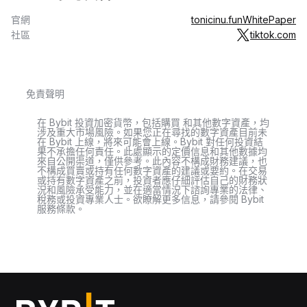
官網
tonicinu.fun
WhitePaper
社區
tiktok.com
免責聲明
在 Bybit 投資加密貨幣，包括購買 和其他數字資產，均
涉及重大市場風險。如果您正在尋找的數字資產目前未
在 Bybit 上線，將來可能會上線。Bybit 對任何投資結
果不承擔任何責任。此處顯示的定價信息和其他數據均
來自公開渠道，僅供參考。此內容不構成財務建議，也
不構成買賣或持有任何數字資產的建議或要約。在交易
或持有數字資產之前，投資者應仔細評估自己的財務狀
況和風險承受能力，並在適當情況下諮詢專業的法律、
稅務或投資專業人士。欲瞭解更多信息，請參閱 Bybit
服務條款。