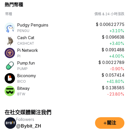
熱門幣種
幣種
價格 & 24 小時漲跌
$
0.00622775
Pudgy Penguins
+3.10%
PENGU
$
0.096638
Cash Cat
+3.40%
CASHCAT
$
0.091488
Pi Network
+4.00%
PI
$
0.0022789
Pump.fun
-0.90%
PUMP
$
0.057414
Biconomy
+41.80%
BICO
$
0.138585
Bitway
-23.80%
BTW
在社交媒體關注我們
Followers
+
關注
@Bybit_ZH