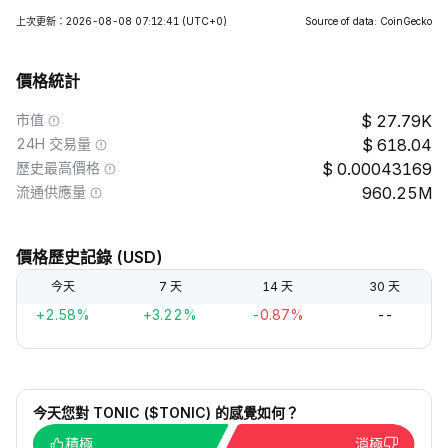
上次更新：2026-08-08 07:12:41
(UTC+0)
Source of data: CoinGecko
價格統計
市值
27.79K
24H 交易量
618.04
歷史最高價格
0.00043169
流通供應量
960.25M
價格歷史記錄 (USD)
今天
7 天
14 天
30 天
+2.58%
+3.22%
-0.87%
--
今天您對 TONIC ($TONIC) 的感覺如何？
積極
消極