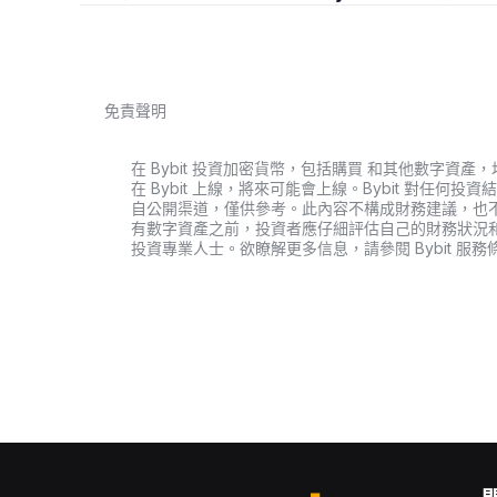
免責聲明
在 Bybit 投資加密貨幣，包括購買 和其他數字
在 Bybit 上線，將來可能會上線。Bybit 對任
自公開渠道，僅供參考。此內容不構成財務建議，也
有數字資產之前，投資者應仔細評估自己的財務狀況
投資專業人士。欲瞭解更多信息，請參閱 Bybit 服務