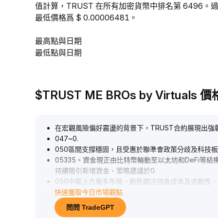
值計算，TRUST 在所有加密貨幣中排名第 6496。過去 
最低價格爲 $ 0.00006481。
最高點與日期
最低點與日期
$TRUST ME BROs by Virtual
在宏觀風險偏好震盪的背景下，TRUST合約展現出強
047~0
.
050區間支撐穩固，且受惠於聯準會政策分歧及科技
05335。資金現正由比特幣輪動至以太坊和DeFi等
持續吸引新增資金。策略建議於0
.
050中樞上方偏多布局，動態關注持倉成本及流動性
快速獲取今日市場觀點
問問 TradeGPT