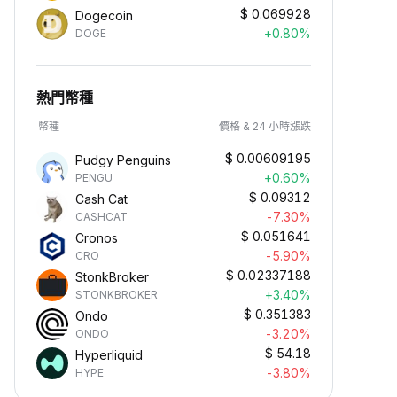
$
0.069928
Dogecoin
+0.80%
DOGE
熱門幣種
幣種
價格 & 24 小時漲跌
$
0.00609195
Pudgy Penguins
+0.60%
PENGU
$
0.09312
Cash Cat
-7.30%
CASHCAT
$
0.051641
Cronos
-5.90%
CRO
$
0.02337188
StonkBroker
+3.40%
STONKBROKER
$
0.351383
Ondo
-3.20%
ONDO
$
54.18
Hyperliquid
-3.80%
HYPE