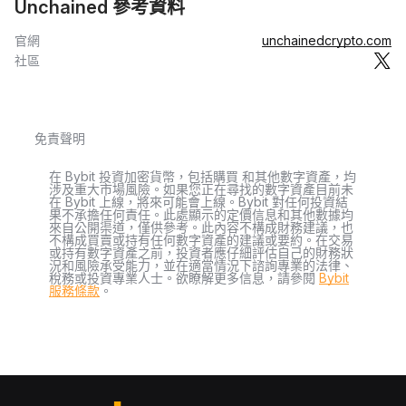
Unchained 參考資料
官網
unchainedcrypto.com
社區
免責聲明
在 Bybit 投資加密貨幣，包括購買 和其他數字資產，均
涉及重大市場風險。如果您正在尋找的數字資產目前未
在 Bybit 上線，將來可能會上線。Bybit 對任何投資結
果不承擔任何責任。此處顯示的定價信息和其他數據均
來自公開渠道，僅供參考。此內容不構成財務建議，也
不構成買賣或持有任何數字資產的建議或要約。在交易
或持有數字資產之前，投資者應仔細評估自己的財務狀
況和風險承受能力，並在適當情況下諮詢專業的法律、
稅務或投資專業人士。欲瞭解更多信息，請參閱
Bybit
服務條款
。