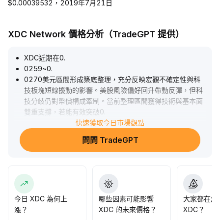
$0.00039532，2019年7月21日
XDC Network 價格分析（TradeGPT 提供）
XDC近期在0
.
0259~0
.
0270美元區間形成築底整理，充分反映宏觀不確定性與科
技板塊短線擾動的影響。美股風險偏好回升帶動反彈，但科
技分歧仍對幣價構成牽制。當前整理區間獲得技術與基本面
雙重支撐，若能有效突破0
.
0275美元，則0
.
快速獲取今日市場觀點
0288美元目標具備實現基礎。操作建議：關注0
.
問問 TradeGPT
0259美元防守、0
.
0275美元突破，適度參與區間交易，中長期持有以捕捉價
值兌現。
.
今日 XDC 為何上
哪些因素可能影響
大家都在怎
漲？
XDC 的未來價格？
XDC？