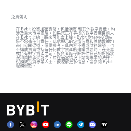
免責聲明
在 Bybit 投資加密貨幣，包括購買 和其他數字資產，均
涉及重大市場風險。如果您正在尋找的數字資產目前未
在 Bybit 上線，將來可能會上線。Bybit 對任何投資結
果不承擔任何責任。此處顯示的定價信息和其他數據均
來自公開渠道，僅供參考。此內容不構成財務建議，也
不構成買賣或持有任何數字資產的建議或要約。在交易
或持有數字資產之前，投資者應仔細評估自己的財務狀
況和風險承受能力，並在適當情況下諮詢專業的法律、
稅務或投資專業人士。欲瞭解更多信息，請參閱 Bybit
服務條款。