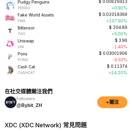
$
0.00629413
Pudgy Penguins
+0.90%
PENGU
$
0.02018369
Fake World Assets
+107.90%
FWA
$
204.89
Bittensor
+5.00%
TAO
$
3.96
Uniswap
-1.40%
UNI
$
0.03001906
Pons
-9.50%
PONS
$
0.11374
Cash Cat
+14.20%
CASHCAT
在社交媒體關注我們
Followers
+
關注
@Bybit_ZH
XDC (XDC Network) 常見問題