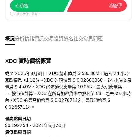
積極
消極
注：該信息僅供參考。
概況
分析
情緒
資訊
交易
投資
排名
社交
常見問題
XDC 實時價格概覽
截至 2026年8月9日，XDC 總市值爲 $ 536.36M，過去 24 小時
漲跌幅爲 +1.12%。XDC 的現價爲 $ 0.02689088，24 小時交易
量爲 $ 4.40M。XDC 的流通供應量爲 19.95B，最大供應量爲 -
-。按市值計算，XDC 在所有加密貨幣中排名第 93。過去 24 小時
內，XDC 的最高價格爲 $ 0.02707132，最低價格爲 $
0.02657114。
最高點與日期
$0.192754，2021年8月20日
最低點與日期