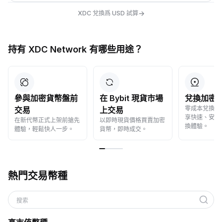
→
XDC 兌換爲 USD 試算
持有 XDC Network 有哪些用途？
參與加密貨幣盤前
在 Bybit 現貨市場
兌換加密
零成本兌換加
交易
上交易
享快速、安全
在新代幣正式上架前搶先
以即時現貨價格買賣加密
換體驗。
體驗，輕鬆快人一步。
貨幣，即時成交。
熱門交易幣種
搜索