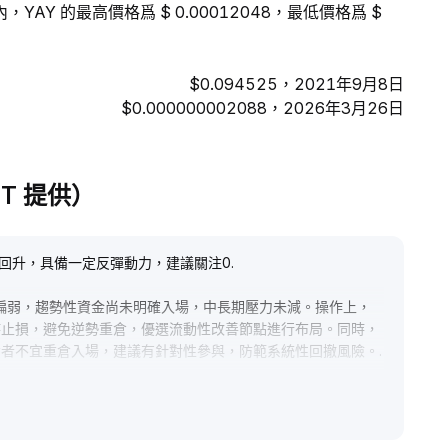
，YAY 的最高價格爲 $ 0.00012048，最低價格爲 $
$0.094525，2021年9月8日
$0.000000002088，2026年3月26日
PT 提供）
際回升，具備一定反彈動力，建議關注0
.
偏弱，趨勢性資金尚未明確入場，中長期壓力未減。操作上，
時止損，避免逆勢重倉，優選流動性改善節點進行布局。同時，
資者不宜重倉入場，建議有針對性參與，防範系統性回撤風險。
.