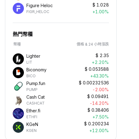
$
1.028
Figure Heloc
+1.00%
FIGR_HELOC
熱門幣種
幣種
價格 & 24 小時漲跌
$
2.35
Lighter
+2.20%
LIT
$
0.053588
Biconomy
+43.30%
BICO
$
0.00232536
Pump.fun
-2.00%
PUMP
$
0.09491
Cash Cat
-14.20%
CASHCAT
$
0.38406
Ether.fi
+7.50%
ETHFI
$
0.200234
KGeN
+12.00%
KGEN