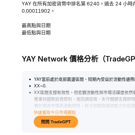
YAY 在所有加密貨幣中排名第 6240。過去 24 小時內
0.00011902。
最高點與日期
最低點與日期
YAY Network 價格分析（TradeG
YAY當前處於底部震盪區間，短期內受益於流動性邊
XX~0
.
XX區間支撐有效性。但宏觀流動性與市場活躍度依然
應秉持趨勢投資原則，逢回調低吸、失守關鍵支撐即
鑒於預測市場高波動特性，缺乏經驗與風控能力的投
快速獲取今日市場觀點
問問 TradeGPT