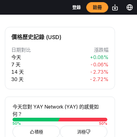
註冊
登錄
價格歷史記錄 (USD)
日期對比
漲跌幅
今天
+0.08%
7 天
-0.06%
14 天
-2.73%
30 天
-2.72%
今天您對 YAY Network (YAY) 的感覺如
何？
50
%
50
%
積極
消極