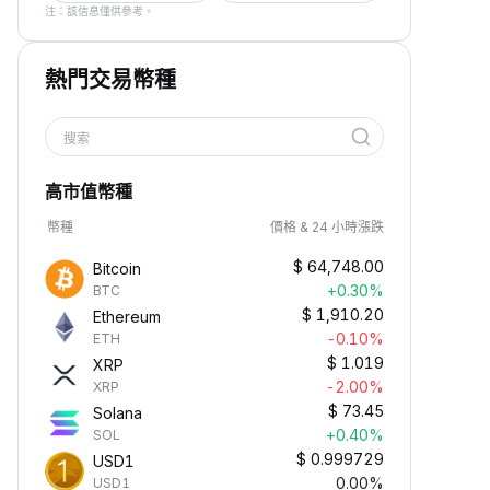
注：該信息僅供參考。
熱門交易幣種
搜索
高市值幣種
幣種
價格 & 24 小時漲跌
$
64,748.00
Bitcoin
+0.30%
BTC
$
1,910.20
Ethereum
-0.10%
ETH
$
1.019
XRP
-2.00%
XRP
$
73.45
Solana
+0.40%
SOL
$
0.999729
USD1
0.00%
USD1