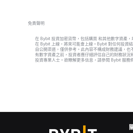
免責聲明
在 Bybit 投資加密貨幣，包括購買 和其他數字
在 Bybit 上線，將來可能會上線。Bybit 對任
自公開渠道，僅供參考。此內容不構成財務建議，也
有數字資產之前，投資者應仔細評估自己的財務狀況
投資專業人士。欲瞭解更多信息，請參閱 Bybit 服務