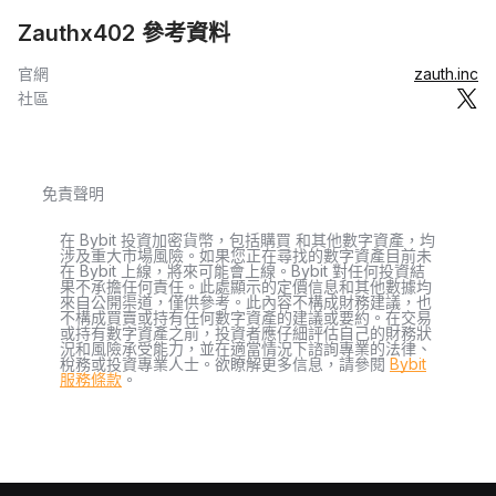
Zauthx402 參考資料
官網
zauth.inc
社區
免責聲明
在 Bybit 投資加密貨幣，包括購買 和其他數字資產，均
涉及重大市場風險。如果您正在尋找的數字資產目前未
在 Bybit 上線，將來可能會上線。Bybit 對任何投資結
果不承擔任何責任。此處顯示的定價信息和其他數據均
來自公開渠道，僅供參考。此內容不構成財務建議，也
不構成買賣或持有任何數字資產的建議或要約。在交易
或持有數字資產之前，投資者應仔細評估自己的財務狀
況和風險承受能力，並在適當情況下諮詢專業的法律、
稅務或投資專業人士。欲瞭解更多信息，請參閱
Bybit
服務條款
。