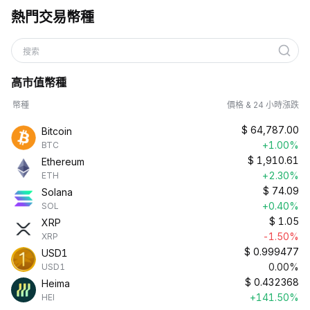
熱門交易幣種
搜索
高市值幣種
幣種
價格 & 24 小時漲跌
$
64,787.00
Bitcoin
+1.00%
BTC
$
1,910.61
Ethereum
+2.30%
ETH
$
74.09
Solana
+0.40%
SOL
$
1.05
XRP
-1.50%
XRP
$
0.999477
USD1
0.00%
USD1
$
0.432368
Heima
+141.50%
HEI