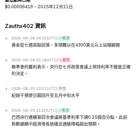
$0.00006416，2025年12月11日
Zauthx402 資訊
2026-08-06 04:20
(UTC)
看漲
黃金從七週高點回落，多頭難以在4300美元以上站穩腳跟
2026-08-06 01:18
(UTC)
看跌
聯準會的戴利表示，央行在七月政策會議上保持利率不變是正確
的決定。
2026-08-05 23:01
(UTC)
中性
紀錄干預使日圓回升至五月中旬水平
2026-08-05 22:25
(UTC)
看漲
巴西央行連續第四次會議將基準利率下調0.25個百分點，此前
新數據顯示經濟增長放緩且通脹降幅超出預期。