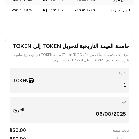
1 من السنوات
R$0.016980
R$0.001757
R$0.005875
30%
حاسبة القيمة التاريخية لتحويل TOKEN إلى TOKEN
تعرَّف على قيمة ما تملكه من TOKEN ‏(TokenFi) بعملة TOKEN في أي تاريخ سابق،
وقارِن سعر صرف TOKEN مقابل TOKEN بقيمته اليوم.
شراء
TOKEN
في
التاريخ
R$0.00
كانت قيمته
R$0.00
القيمة اليوم