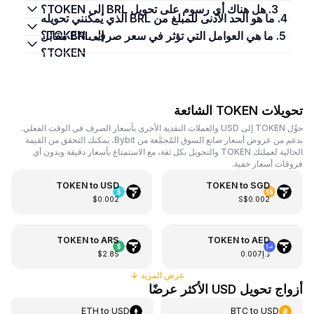
3. هل هناك أي رسوم على تحويل BRL إلى TOKEN؟
4. ما هو الحد الأدنى للمبلغ من BRL الذي يمكنني تحويله
إلى TOKEN؟
5. ما هي العوامل التي تؤثر في سعر صرف BRL مقابل
TOKEN؟
تحويلات TOKEN الشائعة
حوِّل TOKEN إلى USD والعملات النقدية الأخرى بأسعار الصرف في الوقت الفعلي.
بدعم من عروض أسعار صانع السوق المُجمَّعة من Bybit، يمكنك التحقق من القيمة
الحالية لعملتك TOKEN والتحويل بكل ثقة، مع الاستمتاع بأسعار دقيقة وبدون أي
فروقات أسعار خفية.
TOKEN
to
USD
TOKEN
to
SGD
$0.002
S$0.002
TOKEN
to
ARS
TOKEN
to
AED
د.إ0.007
$2.85
عرض المزيد
↓
أزواج تحويل USD الأكثر عرضًا
ETH
to
USD
BTC
to
USD