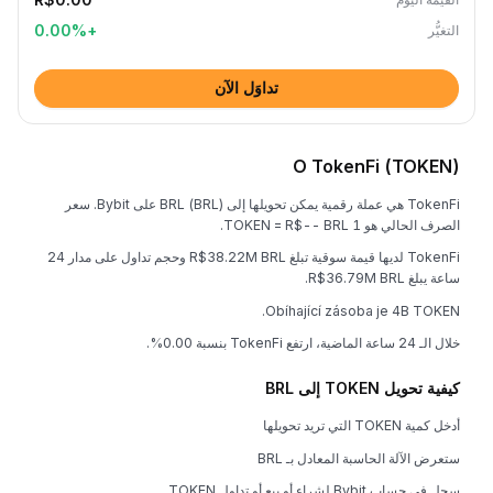
0.00
%
+
التغيُّر
تداوَل الآن
O TokenFi (TOKEN)
TokenFi هي عملة رقمية يمكن تحويلها إلى BRL (BRL) على Bybit. سعر
الصرف الحالي هو 1 TOKEN = R$-- BRL.
TokenFi لديها قيمة سوقية تبلغ R$38.22M BRL وحجم تداول على مدار 24
ساعة يبلغ R$36.79M BRL.
Obíhající zásoba je 4B TOKEN.
خلال الـ 24 ساعة الماضية، ارتفع TokenFi بنسبة 0.00%.
كيفية تحويل TOKEN إلى BRL
أدخل كمية TOKEN التي تريد تحويلها
ستعرض الآلة الحاسبة المعادل بـ BRL
سجل في حساب Bybit لشراء أو بيع أو تداول TOKEN