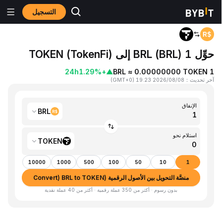
التسجيل
المنزٍل
BRL to TOKEN
حوِّل 1 BRL (BRL) إلى TOKEN (TokenFi)
24h
+1.29%
▲
1 BRL ≈ 0.00000000 TOKEN
آخر تحديث
：
2026/08/08 19:23
(
GMT+0
)
الإنفاق
BRL
استلام نحو
TOKEN
10000
1000
500
100
50
10
1
منصَّة التحويل بين الأصول الرقمية (Convert) BRL to TOKEN
بدون رسوم · أكثر من 350 عملة رقمية · أكثر من 40 عملة نقدية