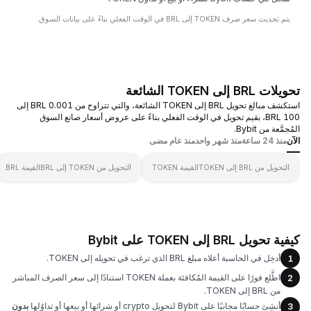
يتم تحديث سعر صرف TOKEN إلى BRL في الوقت الفعلي بناءً على بيانات السوق.
تحويلات BRL إلى TOKEN الشائعة
استكشف مبالغ تحويل BRL إلى TOKEN الشائعة، والتي تتراوح من 0.001 BRL إلى
100 BRL، بقيم تحويل في الوقت الفعلي بناءً على عروض أسعار صانع السوق
المُجمَّعة من Bybit.
الآن
منذ 24 ساعة
منذ شهر واحد
منذ عام مضى
التحويل من BRL إلى TOKEN
القيمة TOKEN
التحويل من TOKEN إلى BRL
القيمة BRL
كيفية تحويل BRL إلى TOKEN على Bybit
أدخِل في الحاسبة أعلاه مبلغ BRL الذي ترغب في تحويله إلى TOKEN.
1
اطَّلع فورًا على القيمة المُكافئة بعملة TOKEN استنادًا إلى سعر الصرف المباشر
2
من BRL إلى TOKEN.
أنشِئ حسابًا مجانيًا على Bybit لتحويل crypto أو شرائها أو بيعها أو تداوُلها
بدون
3