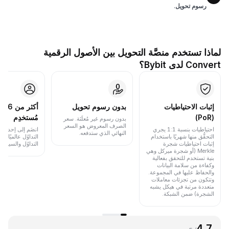
رسوم تحويل
.
لماذا تستخدم منصَّة التحويل بين الأصول الرقمية
Convert لدى Bybit؟
إثبات الاحتياطيات
بدون رسوم تحويل
أكث
(PoR)
مُستخدِم
بدون رسوم غير مُعلَنَة. سعر
الصرف المعروض هو السعر
احتياطيات بنسبة 1:1 يجري
انضَم إلى إحدى أب
النهائي الذي ستدفعه.
التحقُّق منها شهريًا باستخدام
التداوُل عالميًا 
إثبات احتياطيات شجرة
التداوُل والسيولة.
Merkle (أو شجرة ميركل وهي
بنية تستخدم للتحقق بفعالية
وكفاءة من سلامة البيانات
والحفاظ عليها في المجموعة.
وتتكون من تجزئات معاملات
متعددة مرتبة في هيكل يشبه
الشجرة) ضمن الشبكة.
4.7