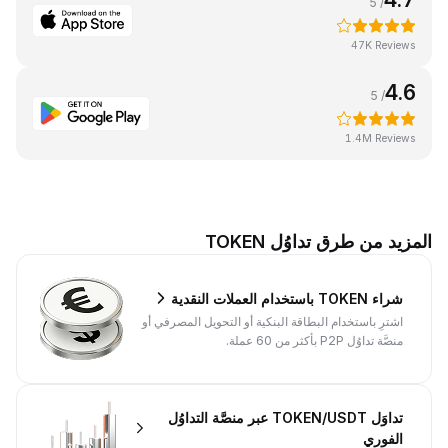
/ 5
47K Reviews
4.6
/ 5
1.4M Reviews
المزيد من طرق تداوُل TOKEN
شراء TOKEN باستخدام العملات النقدية
اشترِ باستخدام البطاقة البنكية أو التحويل المصرفي أو
منصَّة تداوُل P2P بأكثر من 60 عملة.
تداوَل TOKEN/USDT عبر منصَّة التداوُل
الفوري