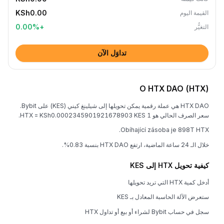
KSh0.00
القيمة اليوم
0.00
%
+
التغيُّر
تداوَل الآن
O HTX DAO (HTX)
HTX DAO هي عملة رقمية يمكن تحويلها إلى شيلينغ كيني (KES) على Bybit.
سعر الصرف الحالي هو 1 HTX = KSh0.0002345901921678903 KES.
Obíhající zásoba je 898T HTX.
خلال الـ 24 ساعة الماضية، ارتفع HTX DAO بنسبة 0.83%.
كيفية تحويل HTX إلى KES
أدخل كمية HTX التي تريد تحويلها
ستعرض الآلة الحاسبة المعادل بـ KES
سجل في حساب Bybit لشراء أو بيع أو تداول HTX