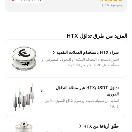
1.4M Reviews
المزيد من طرق تداوُل HTX
شراء HTX باستخدام العملات النقدية
اشترِ باستخدام البطاقة البنكية أو التحويل المصرفي أو
منصَّة تداوُل P2P بأكثر من 60 عملة.
تداوَل HTX/USDT عبر منصَّة التداوُل
الفوري
استفِد من سيولة عميقة ورسوم صُنَّاع السوق تبدأ من
0.1%.
حقِّق أرباحًا من HTX