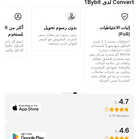
Convert لدى Bybit؟
إثبات الاحتياطيات
بدون رسوم تحويل
أكث
(PoR)
مُستخدِم
بدون رسوم غير مُعلَنَة. سعر
الصرف المعروض هو السعر
احتياطيات بنسبة 1:1 يجري
انضَم إلى إحدى أب
النهائي الذي ستدفعه.
التحقُّق منها شهريًا باستخدام
التداوُل عالميًا 
إثبات احتياطيات شجرة
التداوُل والسيولة.
Merkle (أو شجرة ميركل وهي
بنية تستخدم للتحقق بفعالية
وكفاءة من سلامة البيانات
والحفاظ عليها في المجموعة.
وتتكون من تجزئات معاملات
متعددة مرتبة في هيكل يشبه
الشجرة) ضمن الشبكة.
4.7
/ 5
47K Reviews
4.6
/ 5