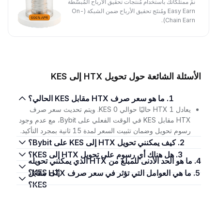
نمِّ ممتلكاتك باستخدام مُنتجات تحقيق الأرباح المُبسَّطة
Easy Earn ومُنتَج تحقيق الأرباح ضمن الشبكة (On-
Chain Earn).
الأسئلة الشائعة حول تحويل HTX إلى KES
1. ما هو سعر صرف HTX مقابل KES الحالي؟
يعادل 1 HTX حاليًا حوالي 0 KES. ويتم تحديث سعر صرف
HTX مقابل KES في الوقت الفعلي على Bybit، مع عدم وجود
رسوم تحويل وضمان تثبيت السعر لمدة 15 ثانية بمجرد التأكيد.
2. كيف يمكنني تحويل HTX إلى KES على Bybit؟
3. هل هناك أي رسوم على تحويل HTX إلى KES؟
4. ما هو الحد الأدنى للمبلغ من HTX الذي يمكنني تحويله
إلى KES؟
5. ما هي العوامل التي تؤثر في سعر صرف HTX مقابل
KES؟