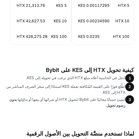
21,313.76 HTX
5 KES
0.00117295 KES
5 HTX
42,627.53 HTX
10 KES
0.00234590 KES
10 HTX
426,275.28 HTX
100 KES
0.0235 KES
100 HTX
كيفية تحويل HTX إلى KES على Bybit
أدخِل في الحاسبة أعلاه مبلغ HTX الذي ترغب في تحويله إلى KES.
1
اطَّلع فورًا على القيمة المُكافئة بعملة KES استنادًا إلى سعر الصرف المباشر من
2
HTX إلى KES.
أنشِئ حسابًا مجانيًا على Bybit لتحويل HTX أو شرائها أو بيعها أو تداوُلها
بدون
3
رسوم تحويل
.
لماذا تستخدم منصَّة التحويل بين الأصول الرقمية