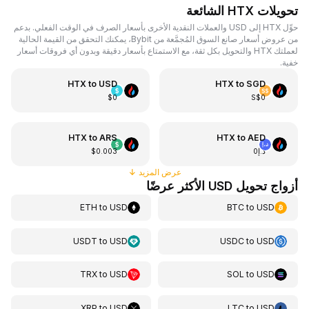
تحويلات HTX الشائعة
حوِّل HTX إلى USD والعملات النقدية الأخرى بأسعار الصرف في الوقت الفعلي. بدعم
من عروض أسعار صانع السوق المُجمَّعة من Bybit، يمكنك التحقق من القيمة الحالية
لعملتك HTX والتحويل بكل ثقة، مع الاستمتاع بأسعار دقيقة وبدون أي فروقات أسعار
خفية.
HTX
to
USD
HTX
to
SGD
$0
S$0
HTX
to
ARS
HTX
to
AED
د.إ0
$0.003
عرض المزيد
↓
أزواج تحويل USD الأكثر عرضًا
ETH
to
USD
BTC
to
USD
USDT
to
USD
USDC
to
USD
TRX
to
USD
SOL
to
USD
XRP
to
USD
LTC
to
USD