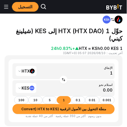
التسجيل
المنزٍل
HTX to KES
حوِّل 1 HTX (HTX DAO) إلى KES (شيلينغ
كيني)
24h
+0.83%
▲
1 HTX ≈ KSh0.00 KES
آخر تحديث
：
2026/08/10 05:07
(
GMT+0
)
الإنفاق
HTX
استلام نحو
KES
100
10
5
1
0.1
0.01
0.001
منصَّة التحويل بين الأصول الرقمية (Convert) HTX to KES
بدون رسوم · أكثر من 350 عملة رقمية · أكثر من 40 عملة نقدية