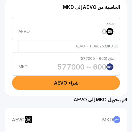
الحاسبة من AEVO إلى MKD
استلام
AEVO
1 AEVO ≈ 1.08025 MKD
إنفاق (600 ~ 577000)
MKD
ден
شراء AEVO
قم بتحويل MKD إلى AEVO
AEVO
MKD