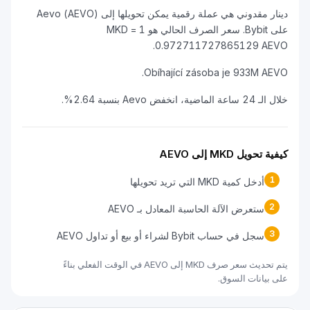
دينار مقدوني هي عملة رقمية يمكن تحويلها إلى Aevo (AEVO)
على Bybit. سعر الصرف الحالي هو 1 MKD =
0.972711727865129 AEVO.
Obíhající zásoba je 933M AEVO.
خلال الـ 24 ساعة الماضية، انخفض Aevo بنسبة 2.64%.
كيفية تحويل MKD إلى AEVO
1
أدخل كمية MKD التي تريد تحويلها
2
ستعرض الآلة الحاسبة المعادل بـ AEVO
3
سجل في حساب Bybit لشراء أو بيع أو تداول AEVO
يتم تحديث سعر صرف MKD إلى AEVO في الوقت الفعلي بناءً
على بيانات السوق.