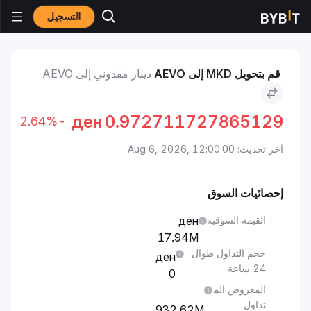
التسجيل
الأسواق
سعر Aevo AEVO
دينار مقدوني to Aevo
قم بتحويل MKD إلى AEVO
دينار مقدوني إلى AEVO
ден
0.972711727865129
-2.64%
آخر تحديث: Aug 6, 2026, 12:00:00
إحصائيات السوق
القيمة السوقية
17.94M
حجم التداول طوال
24 ساعة
0
المعروض الم
تداول
932.62M