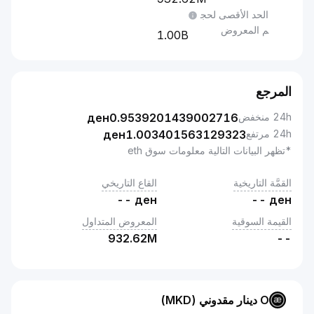
الحد الأقصى لحج
م المعروض
1.00B
المرجع
24h منخفض
0.9539201439002716
ден
24h مرتفع
1.003401563129323
ден
*تظهر البيانات التالية معلومات سوق eth
القمَّة التاريخية
القاع التاريخي
--
ден
--
ден
القيمة السوقية
المعروض المتداول
932.62M
--
O دينار مقدوني (MKD)