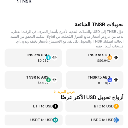
TNSR؟
تحويلات TNSR الشائعة
حوِّل TNSR إلى USD والعملات النقدية الأخرى بأسعار الصرف في الوقت الفعلي.
بدعم من عروض أسعار صانع السوق المُجمَّعة من Bybit، يمكنك التحقق من القيمة
الحالية لعملتك TNSR والتحويل بكل ثقة، مع الاستمتاع بأسعار دقيقة وبدون أي
فروقات أسعار خفية.
TNSR
to
USD
TNSR
to
SGD
$0.032
S$0.041
TNSR
to
ARS
TNSR
to
AED
د.إ0.118
$48.27
عرض المزيد
↓
أزواج تحويل USD الأكثر عرضًا
ETH
to
USD
BTC
to
USD
USDT
to
USD
USDC
to
USD