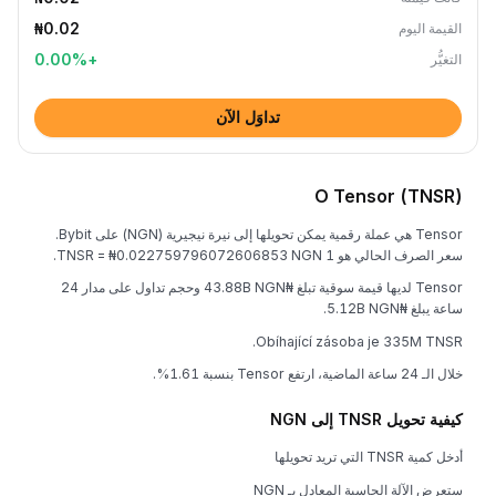
₦0.02
القيمة اليوم
0.00
%
+
التغيُّر
تداوَل الآن
O Tensor (TNSR)
Tensor هي عملة رقمية يمكن تحويلها إلى نيرة نيجيرية (NGN) على Bybit.
سعر الصرف الحالي هو 1 TNSR = ₦0.022759796072606853 NGN.
Tensor لديها قيمة سوقية تبلغ ₦43.88B NGN وحجم تداول على مدار 24
ساعة يبلغ ₦5.12B NGN.
Obíhající zásoba je 335M TNSR.
خلال الـ 24 ساعة الماضية، ارتفع Tensor بنسبة 1.61%.
كيفية تحويل TNSR إلى NGN
أدخل كمية TNSR التي تريد تحويلها
ستعرض الآلة الحاسبة المعادل بـ NGN