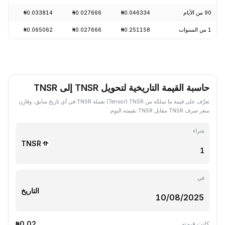
90 من الأيام
₦0.046334
₦0.027666
₦0.033814
+10.36%
1 من السنوات
₦0.251158
₦0.027666
₦0.065062
-77.19%
حاسبة القيمة التاريخية لتحويل TNSR إلى TNSR
تعرَّف على قيمة ما تملكه من TNSR ‏(Tensor) بعملة TNSR في أي تاريخ سابق، وقارِن
سعر صرف TNSR مقابل TNSR بقيمته اليوم.
شراء
TNSR
في
التاريخ
₦0.02
كانت قيمته