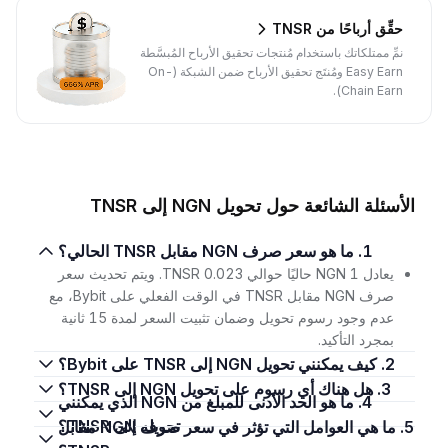
حقِّق أرباحًا من TNSR
نمِّ ممتلكاتك باستخدام مُنتجات تحقيق الأرباح المُبسَّطة
Easy Earn ومُنتَج تحقيق الأرباح ضمن الشبكة (On-
Chain Earn).
الأسئلة الشائعة حول تحويل NGN إلى TNSR
1. ما هو سعر صرف NGN مقابل TNSR الحالي؟
يعادل 1 NGN حاليًا حوالي 0.023 TNSR. ويتم تحديث سعر
صرف NGN مقابل TNSR في الوقت الفعلي على Bybit، مع
عدم وجود رسوم تحويل وضمان تثبيت السعر لمدة 15 ثانية
بمجرد التأكيد.
2. كيف يمكنني تحويل NGN إلى TNSR على Bybit؟
3. هل هناك أي رسوم على تحويل NGN إلى TNSR؟
4. ما هو الحد الأدنى للمبلغ من NGN الذي يمكنني
تحويله إلى TNSR؟
5. ما هي العوامل التي تؤثر في سعر صرف NGN مقابل