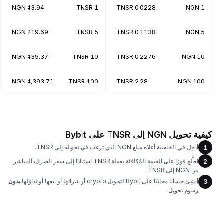
43.94 NGN
1 TNSR
0.0228 TNSR
1 NGN
219.69 NGN
5 TNSR
0.1138 TNSR
5 NGN
439.37 NGN
10 TNSR
0.2276 TNSR
10 NGN
4,393.71 NGN
100 TNSR
2.28 TNSR
100 NGN
كيفية تحويل NGN إلى TNSR على Bybit
أدخِل في الحاسبة أعلاه مبلغ NGN الذي ترغب في تحويله إلى TNSR.
1
اطَّلع فورًا على القيمة المُكافئة بعملة TNSR استنادًا إلى سعر الصرف المباشر
2
من NGN إلى TNSR.
أنشِئ حسابًا مجانيًا على Bybit لتحويل crypto أو شرائها أو بيعها أو تداوُلها
بدون
3
رسوم تحويل
.