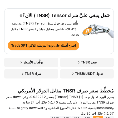
«هل ينبغي عليَّ شراء Tensor ‏(TNSR) الآن؟»
اطَّلع على رؤى حول سوق Tensor ‏(TNSR) مدعومة
بالذكاء الاصطناعي وتحليل مباشر لسعر TNSR مقابل
NGN.
اطرح أسئلة على بوت الدردشة الذكي TradeGPT
سعر TNSR
توقُّعات الأسعار
تداوَل TNSR/USDT
شراء TNSR
مُخطَّط سعر صرف TNSR مقابل الدولار الأمريكي
يجري اليوم، تداوُل واحد (1) TNSR ‏(Tensor) بسعر 0.032212 دولار. down سعر
صرف TNSR مقابل الدولار الأمريكي بنسبة 1.40% خلال آخر 24 ساعة،
وincreased بنسبة 7.26% خلال الأسبوع الماضي، وslightly downward بنسبة
1.57% خلال آخر 30 يومًا.