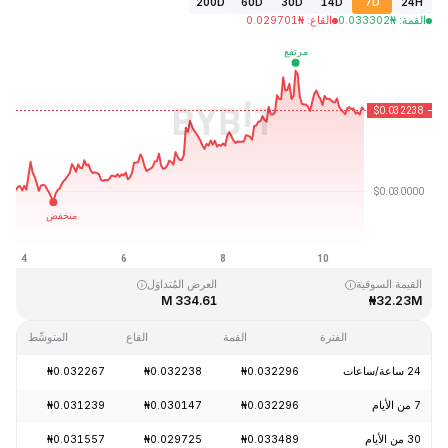
200D
60D
30D
14D
7D
24H
القمة
:
₦
0.033302
القاع
:
₦
0.029701
آخر تحديث: 2026-08-10، 20:02 GMT+0
القمَّة التاريخية
القاع التاريخي
₦0.027329
₦2.23
القيمة السوقية
العرض المُتداوَل
334.61 M
₦32.23M
الفترة
القمة
القاع
المتوسِّط
24 ساعة/ساعات
₦0.032296
₦0.032238
₦0.032267
-1.40%
7 من الأيام
₦0.032296
₦0.030147
₦0.031239
+7.26%
30 من الأيام
₦0.033489
₦0.029725
₦0.031557
-1.57%