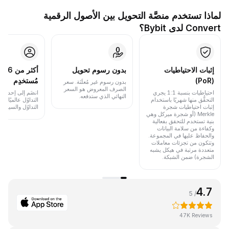
لماذا تستخدم منصَّة التحويل بين الأصول الرقمية
Convert لدى Bybit؟
إثبات الاحتياطيات
بدون رسوم تحويل
أكث
(PoR)
مُستخدِم
بدون رسوم غير مُعلَنَة. سعر
الصرف المعروض هو السعر
احتياطيات بنسبة 1:1 يجري
انضَم إلى إحدى أب
النهائي الذي ستدفعه.
التحقُّق منها شهريًا باستخدام
التداوُل عالميًا 
إثبات احتياطيات شجرة
التداوُل والسيولة.
Merkle (أو شجرة ميركل وهي
بنية تستخدم للتحقق بفعالية
وكفاءة من سلامة البيانات
والحفاظ عليها في المجموعة.
وتتكون من تجزئات معاملات
متعددة مرتبة في هيكل يشبه
الشجرة) ضمن الشبكة.
4.7
/ 5
47K Reviews