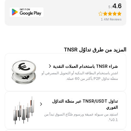
4.6
/ 5
1.4M Reviews
المزيد من طرق تداوُل TNSR
شراء TNSR باستخدام العملات النقدية
اشترِ باستخدام البطاقة البنكية أو التحويل المصرفي أو
منصَّة تداوُل P2P بأكثر من 60 عملة.
تداوَل TNSR/USDT عبر منصَّة التداوُل
الفوري
استفِد من سيولة عميقة ورسوم صُنَّاع السوق تبدأ من
0.1%.