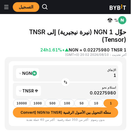
التسجيل
المنزٍل
NGN to TNSR
حوِّل 1 NGN (نيرة نيجيرية) إلى TNSR
(Tensor)
24h
+1.61%
▲
1 NGN ≈ 0.02275980 TNSR
آخر تحديث
：
2026/08/10 20:02
(
GMT+0
)
الإنفاق
NGN
استلام نحو
TNSR
10000
1000
500
100
50
10
1
منصَّة التحويل بين الأصول الرقمية (Convert) NGN to TNSR
بدون رسوم · أكثر من 350 عملة رقمية · أكثر من 40 عملة نقدية