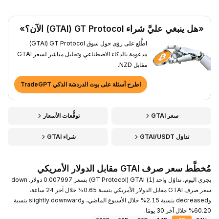
«هل ينبغي عليَّ شراء GT Protocol ‏(GTAI) الآن؟»
اطَّلع على رؤى حول سوق GT Protocol ‏(GTAI)
مدعومة بالذكاء الاصطناعي وتحليل مباشر لسعر GTAI
مقابل NZD.
اطرح أسئلة على بوت الدردشة الذكي TradeGPT
سعر GTAI
توقُّعات الأسعار
تداوَل GTAI/USDT
شراء GTAI
مُخطَّط سعر صرف GTAI مقابل الدولار الأمريكي
يجري اليوم، تداوُل واحد (1) GTAI ‏(GT Protocol) بسعر 0.007997 دولار. down
سعر صرف GTAI مقابل الدولار الأمريكي بنسبة 0.65% خلال آخر 24 ساعة،
وdecreased بنسبة 2.15% خلال الأسبوع الماضي، وslightly downward بنسبة
60.20% خلال آخر 30 يومًا.