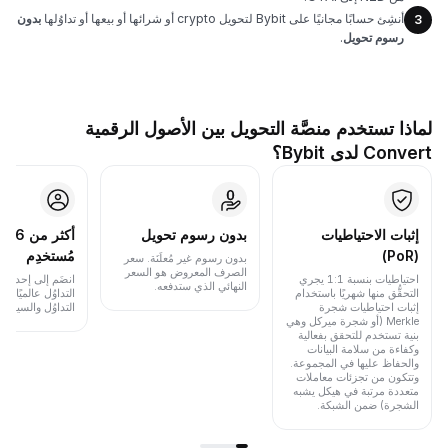
أنشِئ حسابًا مجانيًا على Bybit لتحويل crypto أو شرائها أو بيعها أو تداوُلها
بدون
3
رسوم تحويل
.
لماذا تستخدم منصَّة التحويل بين الأصول الرقمية
Convert لدى Bybit؟
إثبات الاحتياطيات
بدون رسوم تحويل
أكث
(PoR)
مُستخدِم
بدون رسوم غير مُعلَنَة. سعر
الصرف المعروض هو السعر
احتياطيات بنسبة 1:1 يجري
انضَم إلى إحدى أب
النهائي الذي ستدفعه.
التحقُّق منها شهريًا باستخدام
التداوُل عالميًا 
إثبات احتياطيات شجرة
التداوُل والسيولة.
Merkle (أو شجرة ميركل وهي
بنية تستخدم للتحقق بفعالية
وكفاءة من سلامة البيانات
والحفاظ عليها في المجموعة.
وتتكون من تجزئات معاملات
متعددة مرتبة في هيكل يشبه
الشجرة) ضمن الشبكة.