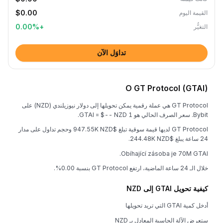
$0.00
القيمة اليوم
0.00
%
+
التغيُّر
تداوَل الآن
O GT Protocol (GTAI)
GT Protocol هي عملة رقمية يمكن تحويلها إلى دولار نيوزيلندي (NZD) على
Bybit. سعر الصرف الحالي هو 1 GTAI = $-- NZD.
GT Protocol لديها قيمة سوقية تبلغ $947.55K NZD وحجم تداول على مدار
24 ساعة يبلغ $244.48K NZD.
Obíhající zásoba je 70M GTAI.
خلال الـ 24 ساعة الماضية، ارتفع GT Protocol بنسبة 0.00%.
كيفية تحويل GTAI إلى NZD
أدخل كمية GTAI التي تريد تحويلها
ستعرض الآلة الحاسبة المعادل بـ NZD