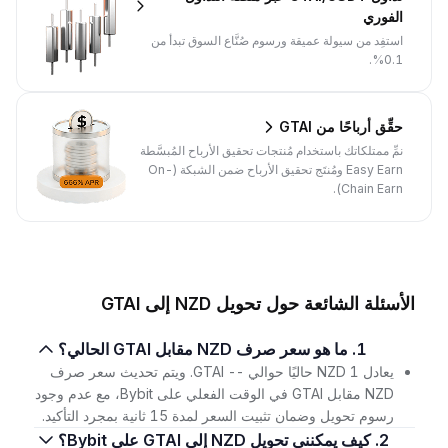
الفوري
استفِد من سيولة عميقة ورسوم صُنَّاع السوق تبدأ من
0.1%.
حقِّق أرباحًا من GTAI
نمِّ ممتلكاتك باستخدام مُنتجات تحقيق الأرباح المُبسَّطة
Easy Earn ومُنتَج تحقيق الأرباح ضمن الشبكة (On-
Chain Earn).
الأسئلة الشائعة حول تحويل NZD إلى GTAI
1. ما هو سعر صرف NZD مقابل GTAI الحالي؟
يعادل 1 NZD حاليًا حوالي -- GTAI. ويتم تحديث سعر صرف
NZD مقابل GTAI في الوقت الفعلي على Bybit، مع عدم وجود
رسوم تحويل وضمان تثبيت السعر لمدة 15 ثانية بمجرد التأكيد.
2. كيف يمكنني تحويل NZD إلى GTAI على Bybit؟