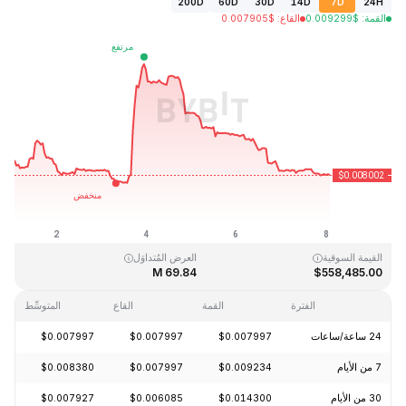
200D
60D
30D
14D
7D
24H
القمة
:
$
0.009299
القاع
:
$
0.007905
آخر تحديث: 2026-08-08، 01:58 GMT+0
القمَّة التاريخية
القاع التاريخي
$0.006047
$5.46
القيمة السوقية
العرض المُتداوَل
69.84 M
$558,485.00
الفترة
القمة
القاع
المتوسِّط
24 ساعة/ساعات
$0.007997
$0.007997
$0.007997
-0.65%
7 من الأيام
$0.009234
$0.007997
$0.008380
-2.15%
30 من الأيام
$0.014300
$0.006085
$0.007927
-60.20%