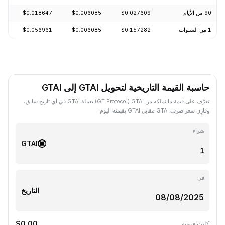
90 من الأيام
$0.027609
$0.006085
$0.018647
-67.75%
1 من السنوات
$0.157282
$0.006085
$0.056961
-94.52%
حاسبة القيمة التاريخية لتحويل GTAI إلى GTAI
تعرَّف على قيمة ما تملكه من GTAI ‏(GT Protocol) بعملة GTAI في أي تاريخ سابق،
وقارِن سعر صرف GTAI مقابل GTAI بقيمته اليوم.
شراء
GTAI
في
التاريخ
$0.00
كانت قيمته