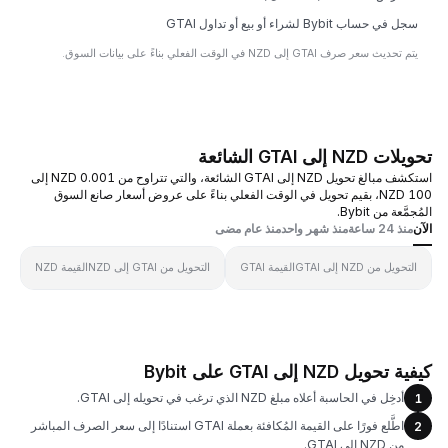
سجل في حساب Bybit لشراء أو بيع أو تداول GTAI
يتم تحديث سعر صرف GTAI إلى NZD في الوقت الفعلي بناءً على بيانات السوق.
تحويلات NZD إلى GTAI الشائعة
استكشف مبالغ تحويل NZD إلى GTAI الشائعة، والتي تتراوح من 0.001 NZD إلى
100 NZD، بقيم تحويل في الوقت الفعلي بناءً على عروض أسعار صانع السوق
المُجمَّعة من Bybit.
الآن
منذ 24 ساعة
منذ شهر واحد
منذ عام مضى
التحويل من NZD إلى GTAI
القيمة GTAI
التحويل من GTAI إلى NZD
القيمة NZD
كيفية تحويل NZD إلى GTAI على Bybit
أدخِل في الحاسبة أعلاه مبلغ NZD الذي ترغب في تحويله إلى GTAI.
1
اطَّلع فورًا على القيمة المُكافئة بعملة GTAI استنادًا إلى سعر الصرف المباشر
2
من NZD إلى GTAI.