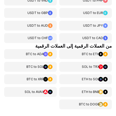
USDT
to
VND
USDT
to
PHP
USDT
to
GBP
USDT
to
EUR
USDT
to
AUD
USDT
to
JPY
USDT
to
CHF
USDT
to
CAD
من العملات الرقمية إلى العملات الرقمية
BTC
to
ADA
BTC
to
ETH
BTC
to
SOL
SOL
to
TRX
BTC
to
XRP
ETH
to
SOL
SOL
to
AVAX
ETH
to
BNB
BTC
to
DOGE