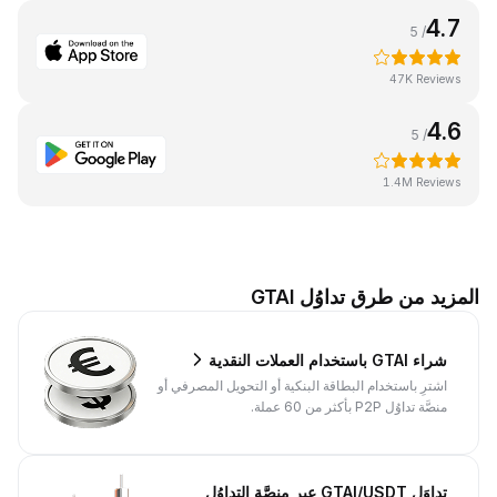
4.7
/ 5
47K Reviews
4.6
/ 5
1.4M Reviews
المزيد من طرق تداوُل GTAI
شراء GTAI باستخدام العملات النقدية
اشترِ باستخدام البطاقة البنكية أو التحويل المصرفي أو
منصَّة تداوُل P2P بأكثر من 60 عملة.
تداوَل GTAI/USDT عبر منصَّة التداوُل