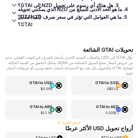
3. هل هناك أي رسوم على تحويل NZD إلى GTAI؟
4. ما هو الحد الأدنى للمبلغ من NZD الذي يمكنني تحويله
إلى GTAI؟
5. ما هي العوامل التي تؤثر في سعر صرف NZD مقابل
GTAI؟
تحويلات GTAI الشائعة
حوِّل GTAI إلى USD والعملات النقدية الأخرى بأسعار الصرف في الوقت الفعلي. بدعم
من عروض أسعار صانع السوق المُجمَّعة من Bybit، يمكنك التحقق من القيمة الحالية
لعملتك GTAI والتحويل بكل ثقة، مع الاستمتاع بأسعار دقيقة وبدون أي فروقات أسعار
خفية.
GTAI
to
USD
GTAI
to
SGD
$0.008
S$0.01
GTAI
to
ARS
GTAI
to
AED
د.إ0.029
$11.98
عرض المزيد
↓
أزواج تحويل USD الأكثر عرضًا
ETH
to
USD
BTC
to
USD