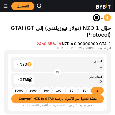
التسجيل
المنزٍل
NZD to GTAI
حوِّل 1 NZD (دولار نيوزيلندي) إلى GTAI (GT
Protocol)
24h
-0.65%
▼
1 NZD ≈ 0.00000000 GTAI
آخر تحديث
：
2026/08/08 01:58
(
GMT+0
)
الإنفاق
NZD
استلام نحو
GTAI
10000
1000
500
100
50
10
1
منصَّة التحويل بين الأصول الرقمية (Convert) NZD to GTAI
بدون رسوم · أكثر من 350 عملة رقمية · أكثر من 40 عملة نقدية