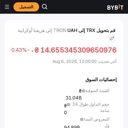
التسجيل
الأسواق
سعر TRON TRX
TRON to هريفنا أوكرانية
قم بتحويل TRX إلى UAH
TRON إلى هريفنا أوكرانية
₴
14.655345309650976
-0.43%
آخر تحديث: Aug 6, 2026, 12:00:00
إحصائيات السوق
القيمة السوقية
31.04B
حجم التداول طوال 24
ساعة
0
المعروض المتدا
ول
94.89B