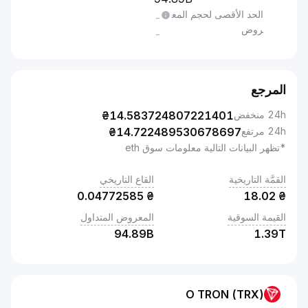
الحد الأقصى لحجم المع
-
روض
-
المرجع
24h منخفض
14.583724807221401
₴
24h مرتفع
14.722489530678697
₴
*تظهر البيانات التالية معلومات سوق eth
القمَّة التاريخية
القاع التاريخي
0.04772585
₴
18.02
₴
القيمة السوقية
المعروض المتداول
94.89B
1.39T
O TRON (TRX)