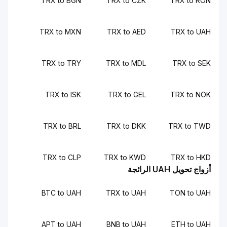
TRX to BGN
TRX to CZK
TRX to RON
TRX to MXN
TRX to AED
TRX to UAH
TRX to TRY
TRX to MDL
TRX to SEK
TRX to ISK
TRX to GEL
TRX to NOK
TRX to BRL
TRX to DKK
TRX to TWD
TRX to CLP
TRX to KWD
TRX to HKD
أزواج تحويل UAH الرائجة
BTC to UAH
TRX to UAH
TON to UAH
APT to UAH
BNB to UAH
ETH to UAH