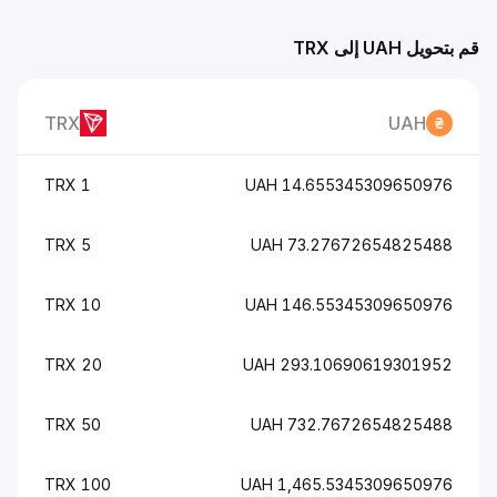
قم بتحويل UAH إلى TRX
TRX
UAH
1 TRX
14.655345309650976 UAH
5 TRX
73.27672654825488 UAH
10 TRX
146.55345309650976 UAH
20 TRX
293.10690619301952 UAH
50 TRX
732.7672654825488 UAH
100 TRX
1,465.5345309650976 UAH