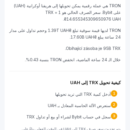
TRON هي عملة رقمية يمكن تحويلها إلى هريفنا أوكرانية (UAH)
على Bybit. سعر الصرف الحالي هو 1 TRX =
₴14.655345309650976 UAH.
TRON لديها قيمة سوقية تبلغ ₴1.39T UAH وحجم تداول على مدار
24 ساعة يبلغ ₴17.60B UAH.
Obíhající zásoba je 95B TRX.
خلال الـ 24 ساعة الماضية، انخفض TRON بنسبة 0.43%.
كيفية تحويل TRX إلى UAH
1
أدخل كمية TRX التي تريد تحويلها
2
ستعرض الآلة الحاسبة المعادل بـ UAH
3
سجل في حساب Bybit لشراء أو بيع أو تداول TRX
يتم تحديث سعر صرف TRX إلى UAH في الوقت الفعلي بناءً على