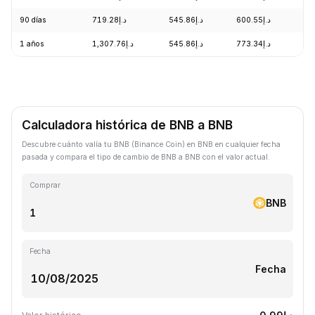
90 días
د.إ719.28
د.إ545.86
د.إ600.55
+1
1 años
د.إ1,307.76
د.إ545.86
د.إ773.34
-2
Calculadora histórica de BNB a BNB
Descubre cuánto valía tu BNB (Binance Coin) en BNB en cualquier fecha
pasada y compara el tipo de cambio de BNB a BNB con el valor actual.
Comprar
BNB
Fecha
Fecha