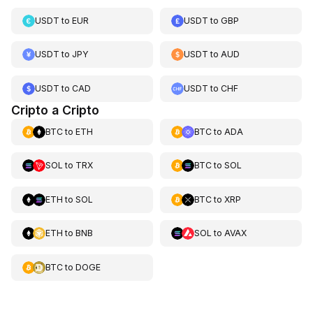
USDT
to
EUR
USDT
to
GBP
USDT
to
JPY
USDT
to
AUD
USDT
to
CAD
USDT
to
CHF
Cripto a Cripto
BTC
to
ETH
BTC
to
ADA
SOL
to
TRX
BTC
to
SOL
ETH
to
SOL
BTC
to
XRP
ETH
to
BNB
SOL
to
AVAX
BTC
to
DOGE