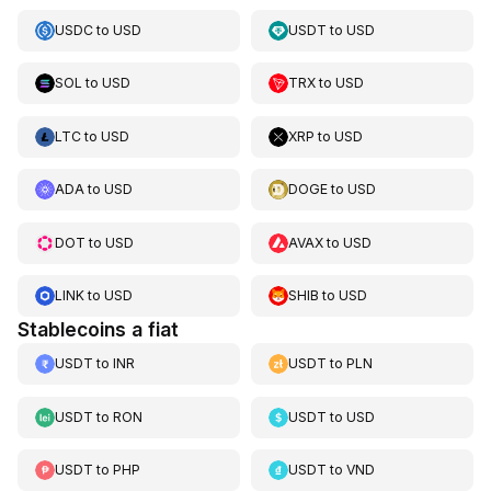
USDC
to
USD
USDT
to
USD
SOL
to
USD
TRX
to
USD
LTC
to
USD
XRP
to
USD
ADA
to
USD
DOGE
to
USD
DOT
to
USD
AVAX
to
USD
LINK
to
USD
SHIB
to
USD
Stablecoins a fiat
USDT
to
INR
USDT
to
PLN
USDT
to
RON
USDT
to
USD
USDT
to
PHP
USDT
to
VND