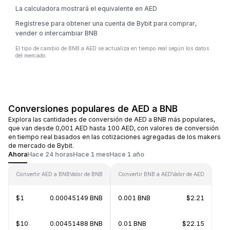
La calculadora mostrará el equivalente en AED
Regístrese para obtener una cuenta de Bybit para comprar,
vender o intercambiar BNB
El tipo de cambio de BNB a AED se actualiza en tiempo real según los datos
del mercado.
Conversiones populares de AED a BNB
Explora las cantidades de conversión de AED a BNB más populares,
que van desde 0,001 AED hasta 100 AED, con valores de conversión
en tiempo real basados en las cotizaciones agregadas de los makers
de mercado de Bybit.
Ahora
Hace 24 horas
Hace 1 mes
Hace 1 año
Convertir AED a BNB
Valor de BNB
Convertir BNB a AED
Valor de AED
$1
0.00045149 BNB
0.001 BNB
$2.21
$10
0.00451488 BNB
0.01 BNB
$22.15