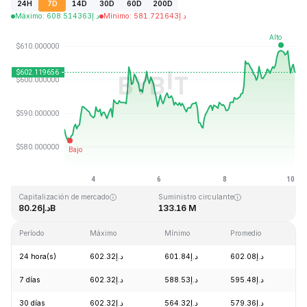
24H
7D
14D
30D
60D
200D
Máximo
:
608.514363
د.إ
Mínimo
:
581.721643
د.إ
Última actualización: 2026-08-10, 03:05 GMT+0
Máximo histórico
Mínimo histórico
د.إ0.039818
د.إ1,369.99
Capitalización de mercado
Suministro circulante
د.إ80.26B
133.16 M
Período
Máximo
Mínimo
Promedio
Ca
24 hora(s)
د.إ602.32
د.إ601.84
د.إ602.08
+0
7 días
د.إ602.32
د.إ588.53
د.إ595.48
+3
30 días
د.إ602.32
د.إ564.32
د.إ579.36
+4