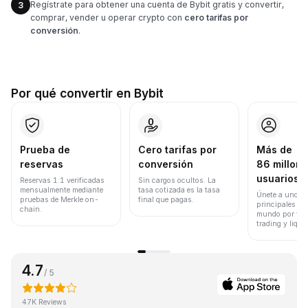
Regístrate para obtener una cuenta de Bybit gratis y convertir,
3
comprar, vender u operar crypto con
cero tarifas por
conversión
.
Por qué convertir en Bybit
Prueba de
Cero tarifas por
Más de
reservas
conversión
86 millone
usuarios
Reservas 1:1 verificadas
Sin cargos ocultos. La
mensualmente mediante
tasa cotizada es la tasa
Únete a uno de
pruebas de Merkle on-
final que pagas.
principales ex
chain.
mundo por vol
trading y liqui
4.7
/ 5
47K Reviews