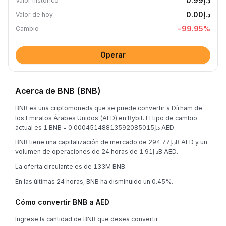
د.إ0.99
Valor histórico
د.إ0.00
Valor de hoy
-99.95
%
Cambio
Operar
Acerca de BNB (BNB)
BNB es una criptomoneda que se puede convertir a Dírham de
los Emiratos Árabes Unidos (AED) en Bybit. El tipo de cambio
actual es 1 BNB = د.إ0.00045148813592085015 AED.
BNB tiene una capitalización de mercado de د.إ294.77B AED y un
volumen de operaciones de 24 horas de د.إ1.91B AED.
La oferta circulante es de 133M BNB.
En las últimas 24 horas, BNB ha disminuido un 0.45%.
Cómo convertir BNB a AED
Ingrese la cantidad de BNB que desea convertir