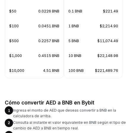
$50
0.0226 BNB
0.1 BNB
$221.49
$100
0.0451 BNB
1 BNB
$2,214.90
$500
0.2257 BNB
5 BNB
$11,074.49
$1,000
0.4515 BNB
10 BNB
$22,148.98
$10,000
4.51 BNB
100 BNB
$221,489.76
Cómo convertir AED a BNB en Bybit
Ingresa el monto de AED que deseas convertir a BNB en la
1
calculadora de arriba.
Consulta al instante el valor equivalente en BNB según el tipo de
2
cambio de AED a BNB en tiempo real.