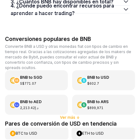
3. ¿Cuántos BNB hay disponibles en total?
4. ¿Dónde puedo encontrar recursos para
aprender a hacer trading?
Conversiones populares de BNB
Convierte BNB a USD y otras monedas fiat con tipos de cambio en
tiempo real. Gracias a las cotizaciones agregadas de los makers de
mercado de Bybit, puedes consultar el valor actual de BNB y
convertirlo con confianza, con tipos de cambio precisos y sin
spreads ocultos.
BNB
to
SGD
BNB
to
USD
S$771.07
$602.7
BNB
to
AED
BNB
to
ARS
د.إ2,213.42
$899,971
Ver más
↓
Pares de conversión de USD en tendencia
BTC
to
USD
ETH
to
USD