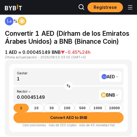
Regístrese
Inicio
AED to BNB
Convertir 1 AED (Dírham de los Emiratos
Árabes Unidos) a BNB (Binance Coin)
1 AED ≈ 0.00045149 BNB
▼
-0.45%
24h
Última actualización
：
2026/08/10 03:05
(
GMT+0
)
Gastar
AED
Recibir ~
BNB
1
10
50
100
500
1000
10000
Convert AED to BNB
Cero comisiones · más de 350 criptos · más de 40 monedas fiat