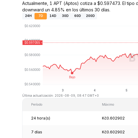
Actualmente, 1 APT (Aptos) cotiza a $0.597473. El tipo
downward un 4.85% en los últimos 30 días.
24H
7D
14D
30D
60D
200D
Última actualización: 2026-08-09, 08:47 GMT+0
Período
Máximo
24 hora(s)
Kč0.602902
7 días
Kč0.602902