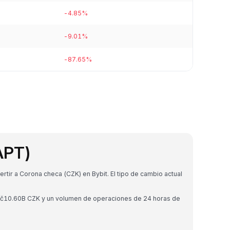
-4.85%
-9.01%
-87.65%
APT)
ir a Corona checa (CZK) en Bybit. El tipo de cambio actual
 Kč10.60B CZK y un volumen de operaciones de 24 horas de