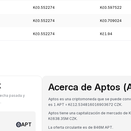
Kč0.552274
Kč0.597522
Kč0.552274
Kč0.709024
Kč0.552274
Kč1.94
Acerca de Aptos (
K
fecha pasada y
Aptos es una criptomoneda que se puede convert
.
es 1 APT = Kč12.534816016903672 CZK.
Aptos tiene una capitalización de mercado de
Kč638.35M CZK.
APT
La oferta circulante es de 846M APT.