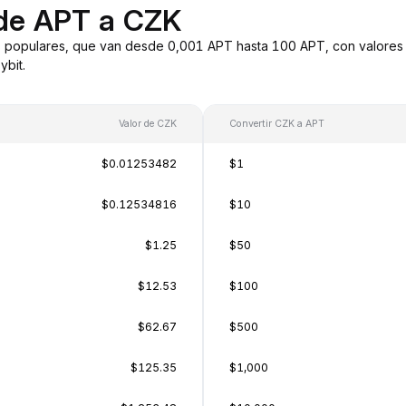
 de APT a CZK
 populares, que van desde 0,001 APT hasta 100 APT, con valores 
bit.
Valor de CZK
Convertir CZK a APT
$0.01253482
$1
$0.12534816
$10
$1.25
$50
$12.53
$100
$62.67
$500
$125.35
$1,000