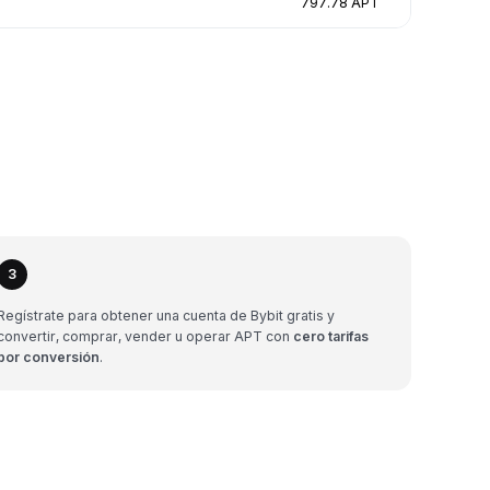
797.78 APT
3
Regístrate para obtener una cuenta de Bybit gratis y
convertir, comprar, vender u operar APT con
cero tarifas
por conversión
.