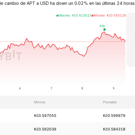
 de cambio de APT a USD ha down un 0.02% en las últimas 24 horas, 
Máximo
:
Kč
0.610615
Mínimo
:
Kč
0.555126
Mínimo
Promedio
Kč0.597055
Kč0.599979
Kč0.562039
Kč0.584318