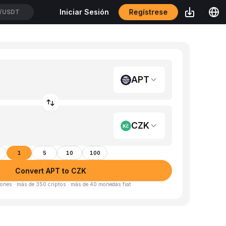
Regístrese
Iniciar Sesión
TUSDT
APT
CZK
1
5
10
100
Convert APT to CZK
ones · más de 350 criptos · más de 40 monedas fiat