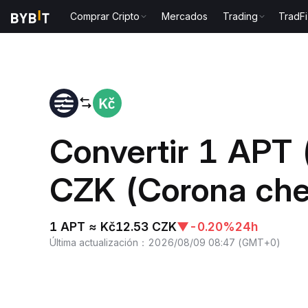
Comprar Cripto
Mercados
Trading
TradFi
Inicio
APT to CZK
Convertir 1 APT 
CZK (Corona ch
1 APT ≈ Kč12.53 CZK
▼
-0.20%
24h
Última actualización
：
2026/08/09 08:47
(
GMT+0
)