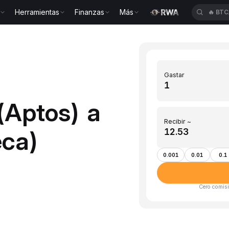
Herramientas
Finanzas
Más
🔥
TU
Gastar
(Aptos) a
Recibir ~
eca)
0.001
0.01
0.1
Cero comisi