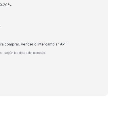
 0.20%.
r
ara comprar, vender o intercambiar APT
eal según los datos del mercado.