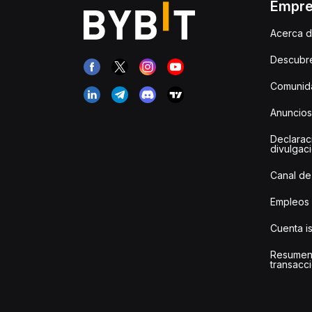
Empr
Acerca d
Descubr
Comunida
Anuncios
Declarac
divulgac
Canal de
Empleos
Cuenta i
Resumen
transacci