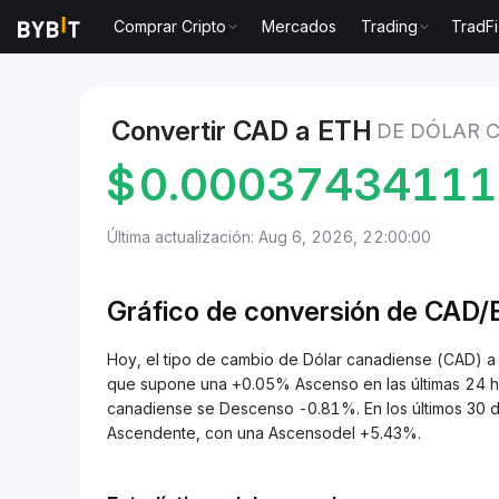
Comprar Cripto
Mercados
Trading
TradFi
Mercados
Precio de Ethereum ETH
Dólar canadien
Convertir CAD a ETH
DE DÓLAR 
$
0.0003743411
Última actualización: Aug 6, 2026, 22:00:00
Gráfico de conversión de CAD
Hoy, el tipo de cambio de Dólar canadiense (CAD)
que supone una +0.05% Ascenso en las últimas 24 ho
canadiense se Descenso -0.81%. En los últimos 30 d
Ascendente, con una Ascensodel +5.43%.