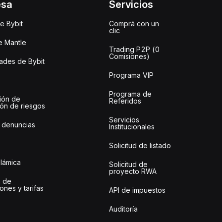
esa
Servicios
e Bybit
Comprá con un
clic
e Mantle
Trading P2P (0
Comisiones)
des de Bybit
Programa VIP
Programa de
ión de
Referidos
ión de riesgos
Servicios
 denuncias
Institucionales
Solicitud de listado
slámica
Solicitud de
proyecto RWA
 de
ones y tarifas
API de impuestos
Auditoría