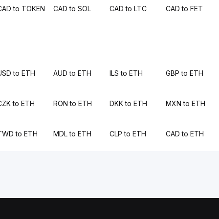
CAD to TOKEN
CAD to SOL
CAD to LTC
CAD to FET
USD to ETH
AUD to ETH
ILS to ETH
GBP to ETH
CZK to ETH
RON to ETH
DKK to ETH
MXN to ETH
TWD to ETH
MDL to ETH
CLP to ETH
CAD to ETH