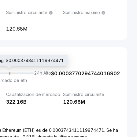
Suministro circulante
Suministro máximo
120.68M
--
ading: $0.0003743411119974471
24h Alto
$
0.0003770294744016902
ercado de eth
Capitalización de mercado
Suministro circulante
322.16B
120.68M
D) a Ethereum (ETH) es de 0.0003743411119974471. Se ha
censo de -0.81% durante la última semana.