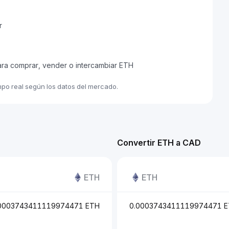
r
ara comprar, vender o intercambiar ETH
mpo real según los datos del mercado.
Convertir ETH a CAD
ETH
ETH
0003743411119974471 ETH
0.0003743411119974471 