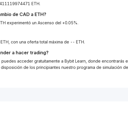
743411119974471 ETH.
cambio de
CAD
a
ETH
?
a ETH experimentó un Ascenso del +0.05%.
?
 ETH, con una oferta total máxima de -- ETH.
nder a hacer trading?
g, puedes acceder gratuitamente a Bybit Learn, donde encontrarás es
isposición de los principiantes nuestro programa de simulación de 