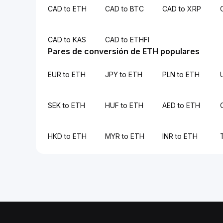
CAD to ETH
CAD to BTC
CAD to XRP
CAD to KAS
CAD to ETHFI
Pares de conversión de ETH populares
EUR to ETH
JPY to ETH
PLN to ETH
SEK to ETH
HUF to ETH
AED to ETH
HKD to ETH
MYR to ETH
INR to ETH