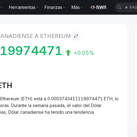
Herramientas
Finanzas
Más
🔥
CY
se to Ethereum
CANADIENSE A ETHEREUM
119974471
+0.05%
/ETH
 a Ethereum (ETH) está a 0.0003743411119974471 ETH, lo
ras. Durante la semana pasada, el valor del Dólar
ías, Dólar canadiense ha tenido una tendencia