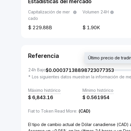
Estadísticas del mercado
Capitalización de mer
Volumen 24H
cado
229.88B
1.90K
Referencia
Último precio de tr
24h Bajo
$
0.00037138898723077353
* Los siguientes datos muestran la información de m
Máximo histórico
Mínimo histórico
$
6,843.16
$
0.561954
Fiat to Token Read More
:
(CAD)
El tipo de cambio actual de Dólar canadiense (CA
Ascenso un +0.05% en las últimas 24 horas y un Des