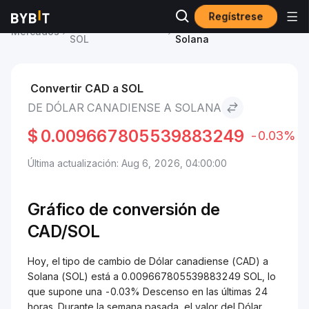
Regístrese
Precio de Solana
Dólar canadiense to
Mercados
SOL
Solana
Convertir CAD a SOL
DE DÓLAR CANADIENSE A SOLANA
$
0.009667805539883249
-0.03%
Última actualización: Aug 6, 2026, 04:00:00
Gráfico de conversión de
CAD/SOL
Hoy, el tipo de cambio de Dólar canadiense (CAD) a
Solana (SOL) está a 0.009667805539883249 SOL, lo
que supone una -0.03% Descenso en las últimas 24
horas. Durante la semana pasada, el valor del Dólar