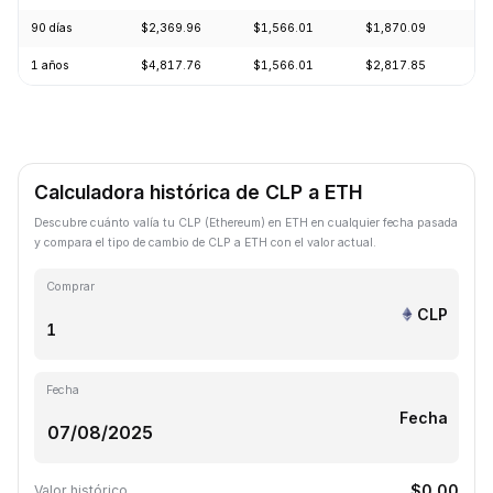
90 días
$2,369.96
$1,566.01
$1,870.09
+1
1 años
$4,817.76
$1,566.01
$2,817.85
-4
Calculadora histórica de CLP a ETH
Descubre cuánto valía tu CLP (Ethereum) en ETH en cualquier fecha pasada
y compara el tipo de cambio de CLP a ETH con el valor actual.
Comprar
CLP
Fecha
Fecha
$0.00
Valor histórico