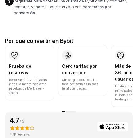
Regístrate para obtener una cuenta de Bybit gratis y convertir,
3
comprar, vender u operar crypto con
cero tarifas por
conversión
.
Por qué convertir en Bybit
Prueba de
Cero tarifas por
Más de
reservas
conversión
86 millone
usuarios
Reservas 1:1 verificadas
Sin cargos ocultos. La
mensualmente mediante
tasa cotizada es la tasa
Únete a uno de
pruebas de Merkle on-
final que pagas.
principales ex
chain.
mundo por vol
trading y liqui
4.7
/ 5
47K Reviews