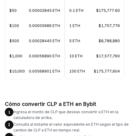
$50
0.00002845 ETH
0.1 ETH
$175,777.60
$100
0.00005689 ETH
1 ETH
$1,757,776
$500
0.00028445 ETH
5 ETH
$8,788,880
$1,000
0.00056890 ETH
10 ETH
$17,577,760
$10,000
0.00568901 ETH
100 ETH
$175,777,604
Cómo convertir CLP a ETH en Bybit
Ingresa el monto de CLP que deseas convertir a ETH en la
1
calculadora de arriba.
Consulta al instante el valor equivalente en ETH según el tipo de
2
cambio de CLP a ETH en tiempo real.