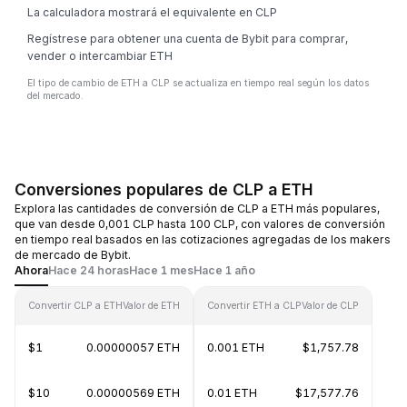
La calculadora mostrará el equivalente en CLP
Regístrese para obtener una cuenta de Bybit para comprar,
vender o intercambiar ETH
El tipo de cambio de ETH a CLP se actualiza en tiempo real según los datos
del mercado.
Conversiones populares de CLP a ETH
Explora las cantidades de conversión de CLP a ETH más populares,
que van desde 0,001 CLP hasta 100 CLP, con valores de conversión
en tiempo real basados en las cotizaciones agregadas de los makers
de mercado de Bybit.
Ahora
Hace 24 horas
Hace 1 mes
Hace 1 año
Convertir CLP a ETH
Valor de ETH
Convertir ETH a CLP
Valor de CLP
$1
0.00000057 ETH
0.001 ETH
$1,757.78
$10
0.00000569 ETH
0.01 ETH
$17,577.76