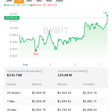
24H
7D
14D
30D
60D
200D
Máximo
:
$
1,929.35
Mínimo
:
$
1,835.29
Última actualización: 2026-08-07, 12:51 GMT+0
Máximo histórico
Mínimo histórico
$4,946.05
$0.432979
Capitalización de mercado
Suministro circulante
$232.79B
120.68 M
Período
Máximo
Mínimo
Promedio
Ca
24 hora(s)
$1,929.35
$1,902.16
$1,915.76
+1
7 días
$1,929.35
$1,844.61
$1,881.71
+2
30 días
$1,951.79
$1,742.25
$1,868.24
+1