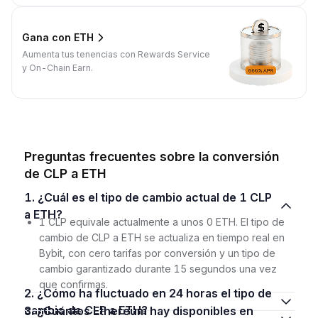
Gana con ETH
Aumenta tus tenencias con Rewards Service
y On-Chain Earn.
Preguntas frecuentes sobre la conversión
de CLP a ETH
1. ¿Cuál es el tipo de cambio actual de 1 CLP
a ETH?
1 CLP equivale actualmente a unos 0 ETH. El tipo de
cambio de CLP a ETH se actualiza en tiempo real en
Bybit, con cero tarifas por conversión y un tipo de
cambio garantizado durante 15 segundos una vez
que confirmas.
2. ¿Cómo ha fluctuado en 24 horas el tipo de
cambio de CLP a ETH?
3. ¿Cuántos Ethereum hay disponibles en