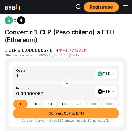
Regístrese
Inicio
CLP to ETH
Convertir 1 CLP (Peso chileno) a ETH
(Ethereum)
1 CLP ≈ 0.00000057 ETH
▼
-1.77%
24h
Última actualización
：
2026/08/07 12:51
(
GMT+0
)
Gastar
CLP
Recibir ~
ETH
1
10
50
100
500
1000
10000
Convert CLP to ETH
Cero comisiones · más de 350 criptos · más de 40 monedas fiat