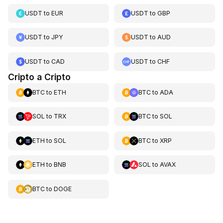
USDT
to
EUR
USDT
to
GBP
USDT
to
JPY
USDT
to
AUD
USDT
to
CAD
USDT
to
CHF
Cripto a Cripto
BTC
to
ETH
BTC
to
ADA
SOL
to
TRX
BTC
to
SOL
ETH
to
SOL
BTC
to
XRP
ETH
to
BNB
SOL
to
AVAX
BTC
to
DOGE