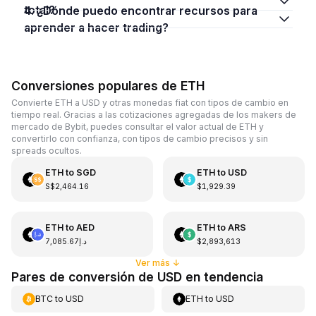
total?
4. ¿Dónde puedo encontrar recursos para
aprender a hacer trading?
Conversiones populares de ETH
Convierte ETH a USD y otras monedas fiat con tipos de cambio en
tiempo real. Gracias a las cotizaciones agregadas de los makers de
mercado de Bybit, puedes consultar el valor actual de ETH y
convertirlo con confianza, con tipos de cambio precisos y sin
spreads ocultos.
ETH
to
SGD
ETH
to
USD
S$2,464.16
$1,929.39
ETH
to
AED
ETH
to
ARS
د.إ7,085.67
$2,893,613
Ver más
↓
Pares de conversión de USD en tendencia
BTC
to
USD
ETH
to
USD