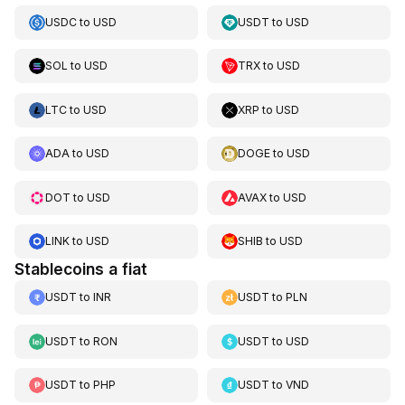
USDC
to
USD
USDT
to
USD
SOL
to
USD
TRX
to
USD
LTC
to
USD
XRP
to
USD
ADA
to
USD
DOGE
to
USD
DOT
to
USD
AVAX
to
USD
LINK
to
USD
SHIB
to
USD
Stablecoins a fiat
USDT
to
INR
USDT
to
PLN
USDT
to
RON
USDT
to
USD
USDT
to
PHP
USDT
to
VND