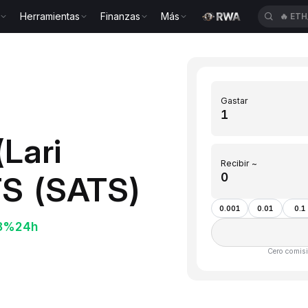
Herramientas
Finanzas
Más
🔥
CR
Gastar
(Lari
Recibir ~
TS (SATS)
0.001
0.01
0.1
8%
24h
Cero comisi