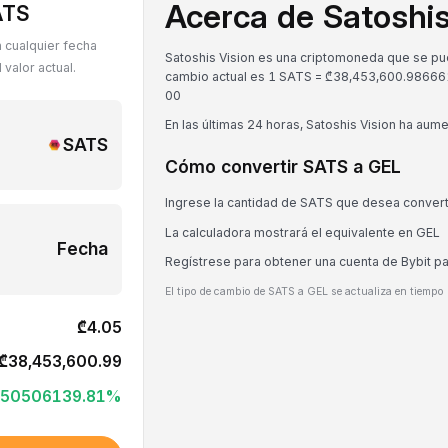
Acerca de Satoshis
ATS
 cualquier fecha
Satoshis Vision es una criptomoneda que se pued
valor actual.
cambio actual es 1 SATS = ₾38,453,600.98666
0
0
En las últimas 24 horas, Satoshis Vision ha au
SATS
Cómo convertir SATS a GEL
Ingrese la cantidad de SATS que desea convert
La calculadora mostrará el equivalente en GEL
Fecha
Regístrese para obtener una cuenta de Bybit p
El tipo de cambio de SATS a GEL se actualiza en tiempo 
₾4.05
₾38,453,600.99
50506139.81
%