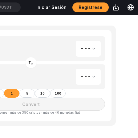
Regístrese
Iniciar Sesión
OUSDT
---
---
1
5
10
100
Convert
ones · más de 350 criptos · más de 40 monedas fiat