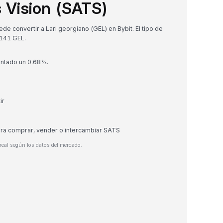
 Vision (SATS)
e convertir a Lari georgiano (GEL) en Bybit. El tipo de
141 GEL.
mentado un 0.68%.
ir
ara comprar, vender o intercambiar SATS
real según los datos del mercado.