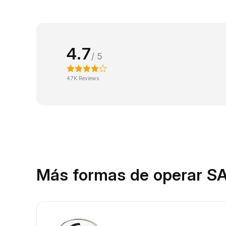
4.7
/ 5
47K Reviews
Más formas de operar S