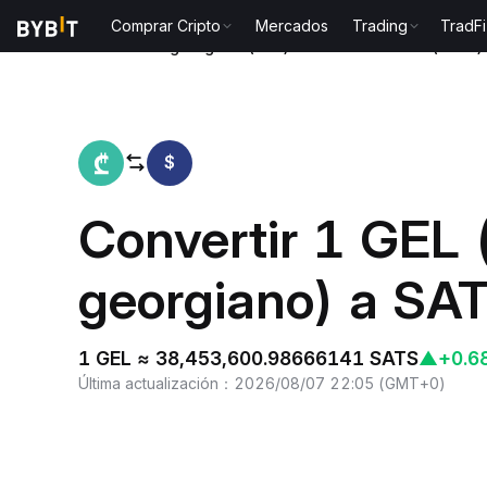
Comprar Cripto
Mercados
Trading
TradFi
Inicio
Lari georgiano(GEL) to Satoshis Vision(SATS)
$
Convertir 1 GEL 
georgiano) a SA
1 GEL ≈ 38,453,600.98666141 SATS
▲
+0.6
Última actualización
：
2026/08/07 22:05
(
GMT+0
)