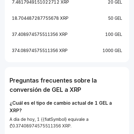
7.4817949151022712 XRP
20 GEL
18.704487287755678 XRP
50 GEL
37.408974575511356 XRP
100 GEL
374.08974575511356 XRP
1000 GEL
Preguntas frecuentes sobre la
conversión de
GEL
a
XRP
¿Cuál es el tipo de cambio actual de 1
GEL
a
XRP
?
A día de hoy, 1 {{fiatSymbol} equivale a
₾0.37408974575511356 XRP.