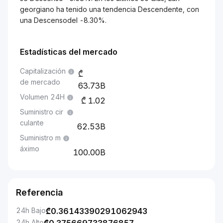
georgiano ha tenido una tendencia Descendente, con
una Descensodel -8.30%.
Estadísticas del mercado
Capitalización
de mercado
63.73B
Volumen 24H
1.02
Suministro cir
culante
62.53B
Suministro m
áximo
100.00B
Referencia
24h Bajo
₾
0.36143390291062943
24h Alto