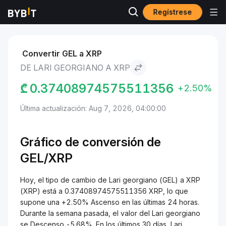
Regístrese
Mercados
Precio de XRP XRP
Lari georgiano to XRP
Convertir GEL a XRP
DE LARI GEORGIANO A XRP
₾
0.37408974575511356
+2.50%
Última actualización: Aug 7, 2026, 04:00:00
Gráfico de conversión de
GEL/XRP
Hoy, el tipo de cambio de Lari georgiano (GEL) a XRP
(XRP) está a 0.37408974575511356 XRP, lo que
supone una +2.50% Ascenso en las últimas 24 horas.
Durante la semana pasada, el valor del Lari georgiano
se Descenso -5.68%. En los últimos 30 días, Lari