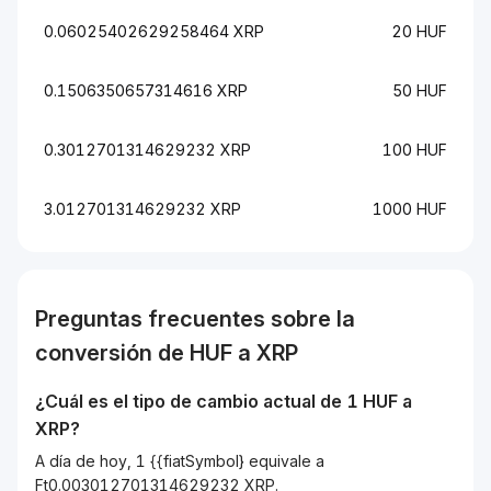
0.06025402629258464 XRP
20 HUF
0.1506350657314616 XRP
50 HUF
0.3012701314629232 XRP
100 HUF
3.012701314629232 XRP
1000 HUF
Preguntas frecuentes sobre la
conversión de
HUF
a
XRP
¿Cuál es el tipo de cambio actual de 1
HUF
a
XRP
?
A día de hoy, 1 {{fiatSymbol} equivale a
Ft0.003012701314629232 XRP.