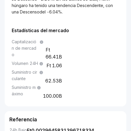
húngaro ha tenido una tendencia Descendente, con
una Descensodel -6.04%.
Estadísticas del mercado
Capitalizació
n de mercad
o
66.41B
Volumen 24H
1.06
Suministro cir
culante
62.53B
Suministro m
áximo
100.00B
Referencia
24h Bajo
Ft
0.0029645831396718334