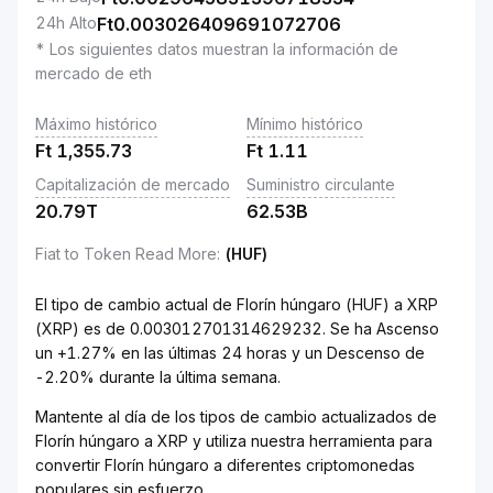
24h Alto
Ft
0.003026409691072706
* Los siguientes datos muestran la información de
mercado de eth
Máximo histórico
Mínimo histórico
Ft
1,355.73
Ft
1.11
Capitalización de mercado
Suministro circulante
20.79T
62.53B
Fiat to Token Read More
:
(HUF)
El tipo de cambio actual de Florín húngaro (HUF) a XRP
(XRP) es de 0.003012701314629232. Se ha Ascenso
un +1.27% en las últimas 24 horas y un Descenso de
-2.20% durante la última semana.
Mantente al día de los tipos de cambio actualizados de
Florín húngaro a XRP y utiliza nuestra herramienta para
convertir Florín húngaro a diferentes criptomonedas
populares sin esfuerzo.