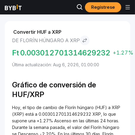
Regístrese
Mercados
Precio de XRP XRP
Florín húngaro to XRP
Convertir HUF a XRP
DE FLORÍN HÚNGARO A XRP
Ft
0.003012701314629232
+1.27%
Última actualización: Aug 6, 2026, 01:00:00
Gráfico de conversión de
HUF/XRP
Hoy, el tipo de cambio de Florín húngaro (HUF) a XRP
(XRP) está a 0.003012701314629232 XRP, lo que
supone una +1.27% Ascenso en las últimas 24 horas.
Durante la semana pasada, el valor del Florín húngaro
se Descenso -2.20%. En los últimos 30 días, Florín