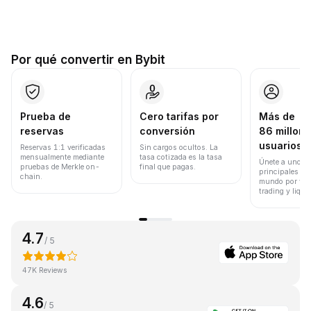
Por qué convertir en Bybit
Prueba de
Cero tarifas por
Más de
reservas
conversión
86 millone
usuarios
Reservas 1:1 verificadas
Sin cargos ocultos. La
mensualmente mediante
tasa cotizada es la tasa
Únete a uno de
pruebas de Merkle on-
final que pagas.
principales ex
chain.
mundo por vol
trading y liqui
4.7
/ 5
47K Reviews
4.6
/ 5