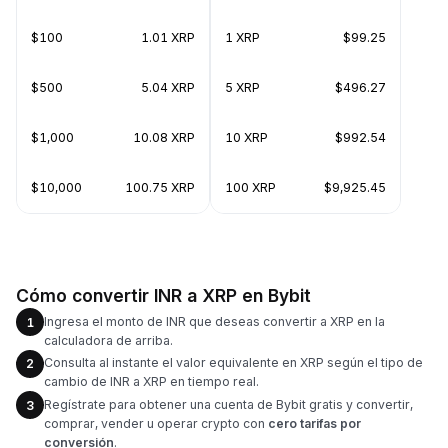
$100
1.01 XRP
1 XRP
$99.25
$500
5.04 XRP
5 XRP
$496.27
$1,000
10.08 XRP
10 XRP
$992.54
$10,000
100.75 XRP
100 XRP
$9,925.45
Cómo convertir INR a XRP en Bybit
Ingresa el monto de INR que deseas convertir a XRP en la
1
calculadora de arriba.
Consulta al instante el valor equivalente en XRP según el tipo de
2
cambio de INR a XRP en tiempo real.
Regístrate para obtener una cuenta de Bybit gratis y convertir,
3
comprar, vender u operar crypto con
cero tarifas por
conversión
.