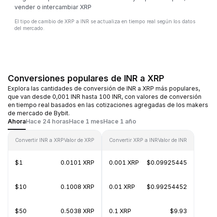
vender o intercambiar XRP
El tipo de cambio de XRP a INR se actualiza en tiempo real según los datos
del mercado.
Conversiones populares de INR a XRP
Explora las cantidades de conversión de INR a XRP más populares,
que van desde 0,001 INR hasta 100 INR, con valores de conversión
en tiempo real basados en las cotizaciones agregadas de los makers
de mercado de Bybit.
Ahora
Hace 24 horas
Hace 1 mes
Hace 1 año
Convertir INR a XRP
Valor de XRP
Convertir XRP a INR
Valor de INR
$1
0.0101 XRP
0.001 XRP
$0.09925445
$10
0.1008 XRP
0.01 XRP
$0.99254452
$50
0.5038 XRP
0.1 XRP
$9.93