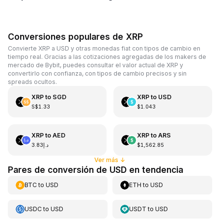
Conversiones populares de XRP
Convierte XRP a USD y otras monedas fiat con tipos de cambio en
tiempo real. Gracias a las cotizaciones agregadas de los makers de
mercado de Bybit, puedes consultar el valor actual de XRP y
convertirlo con confianza, con tipos de cambio precisos y sin
spreads ocultos.
XRP
to
SGD
XRP
to
USD
S$1.33
$1.043
XRP
to
AED
XRP
to
ARS
د.إ3.83
$1,562.85
Ver más
↓
Pares de conversión de USD en tendencia
BTC
to
USD
ETH
to
USD
USDC
to
USD
USDT
to
USD