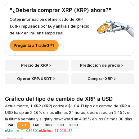
"¿Debería comprar XRP (XRP) ahora?"
Obtén información del mercado de XRP
(XRP) impulsada por IA y análisis del precio
de XRP en INR en tiempo real.
Pregunta a TradeGPT
Precio de XRP
Predicción de precio
Operar XRP/USDT
Comprar XRP
Gráfico del tipo de cambio de XRP a USD
Actualmente, 1 XRP (XRP) cotiza a $1.04. El tipo de cambio de XRP a
USD ha up un 2.16% en las últimas 24 horas, decreased un 1.45% en
la última semana y slightly downward un 4.85% en los últimos 30 días.
24H
7D
14D
30D
60D
200D
Máximo
:
₹
1.087501
Mínimo
:
₹
1.015157