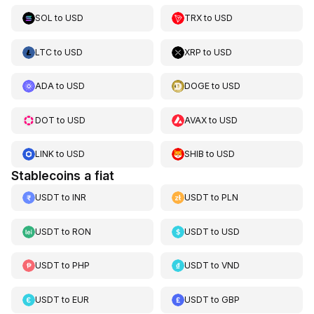
SOL
to
USD
TRX
to
USD
LTC
to
USD
XRP
to
USD
ADA
to
USD
DOGE
to
USD
DOT
to
USD
AVAX
to
USD
LINK
to
USD
SHIB
to
USD
Stablecoins a fiat
USDT
to
INR
USDT
to
PLN
USDT
to
RON
USDT
to
USD
USDT
to
PHP
USDT
to
VND
USDT
to
EUR
USDT
to
GBP