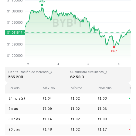
Última actualización: 2026-08-08, 18:26 GMT+0
Máximo histórico
Mínimo histórico
₹3.65
₹0.002686
Capitalización de mercado
Suministro circulante
₹65.20B
62.53 B
Período
Máximo
Mínimo
Promedio
Cam
24 hora(s)
₹1.04
₹1.02
₹1.03
+2.
7 días
₹1.09
₹1.02
₹1.06
-1.
30 días
₹1.14
₹1.02
₹1.09
-4.
90 días
₹1.48
₹1.02
₹1.17
-8.