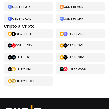
USDT
to
JPY
USDT
to
AUD
USDT
to
CAD
USDT
to
CHF
Cripto a Cripto
BTC
to
ETH
BTC
to
ADA
SOL
to
TRX
BTC
to
SOL
ETH
to
SOL
BTC
to
XRP
ETH
to
BNB
SOL
to
AVAX
BTC
to
DOGE