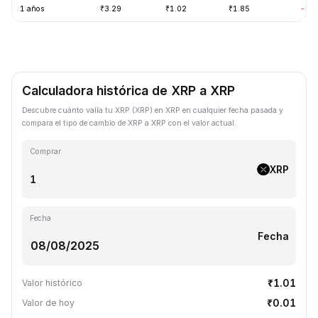
1 años
₹3.29
₹1.02
₹1.85
-68
Calculadora histórica de XRP a XRP
Descubre cuánto valía tu XRP (XRP) en XRP en cualquier fecha pasada y
compara el tipo de cambio de XRP a XRP con el valor actual.
Comprar
XRP
Fecha
Fecha
₹1.01
Valor histórico
₹0.01
Valor de hoy