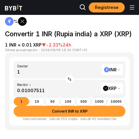
Regístrese
Inicio
INR to XRP
Convertir 1 INR (Rupia india) a XRP (XRP)
1 INR ≈ 0.01 XRP
▼
-2.33%
24h
Última actualización
：
2026/08/08 18:26
(
GMT+0
)
Gastar
INR
Recibir ~
XRP
1
10
50
100
500
1000
10000
Convert INR to XRP
Cero comisiones · más de 350 criptos · más de 40 monedas fiat