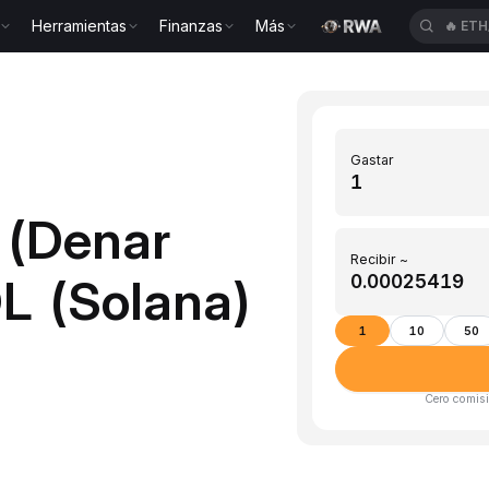
Herramientas
Finanzas
Más
🔥
ETH
Gastar
 (Denar
Recibir ~
L (Solana)
1
10
50
Cero comisi