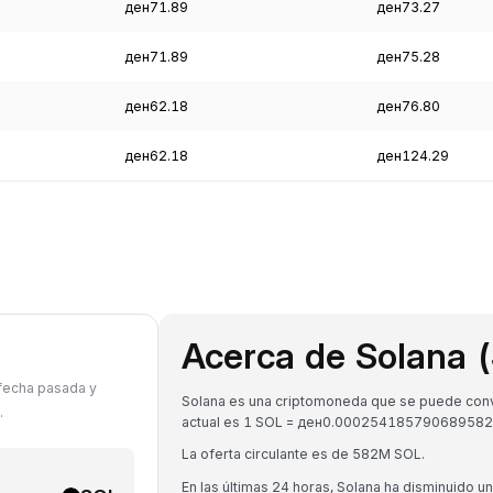
ден71.89
ден73.27
ден71.89
ден75.28
ден62.18
ден76.80
ден62.18
ден124.29
Acerca de Solana 
 fecha pasada y
Solana es una criptomoneda que se puede conve
.
actual es 1 SOL = ден0.00025418579068958
La oferta circulante es de 582M SOL.
En las últimas 24 horas, Solana ha disminuido u