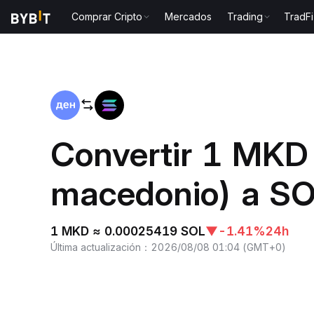
Comprar Cripto
Mercados
Trading
TradFi
Inicio
MKD to SOL
Convertir 1 MKD
macedonio) a SO
1 MKD ≈ 0.00025419 SOL
▼
-1.41%
24h
Última actualización
：
2026/08/08 01:04
(
GMT+0
)