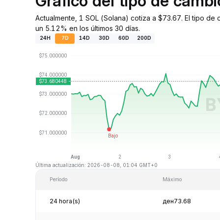
Gráfico del tipo de camb
Actualmente, 1 SOL (Solana) cotiza a $73.67. El tipo de
un 5.12% en los últimos 30 días.
24H
7D
14D
30D
60D
200D
Última actualización: 2026-08-08, 01:04 GMT+0
Período
Máximo
24 hora(s)
ден73.68