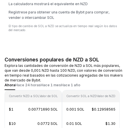
La calculadora mostrará el equivalente en NZD
Regístrese para obtener una cuenta de Bybit para comprar,
vender o intercambiar SOL
El tipo de cambio de SOL a NZD se actualiza en tiempo real según los datos
del mercado.
Conversiones populares de NZD a SOL
Explora las cantidades de conversión de NZD a SOL más populares,
que van desde 0,001 NZD hasta 100 NZD, con valores de conversión
en tiempo real basados en las cotizaciones agregadas de los makers
de mercado de Bybit.
Ahora
Hace 24 horas
Hace 1 mes
Hace 1 año
Convertir NZD a SOL
Valor de SOL
Convertir SOL a NZD
Valor de NZD
$1
0.00771690 SOL
0.001 SOL
$0.12958565
$10
0.0772 SOL
0.01 SOL
$1.30