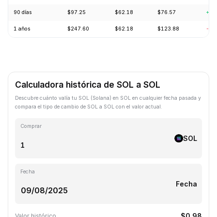
90 días
$97.25
$62.18
$76.57
+18
1 años
$247.60
$62.18
$123.88
-57
Calculadora histórica de SOL a SOL
Descubre cuánto valía tu SOL (Solana) en SOL en cualquier fecha pasada y
compara el tipo de cambio de SOL a SOL con el valor actual.
Comprar
SOL
Fecha
Fecha
$0.98
Valor histórico