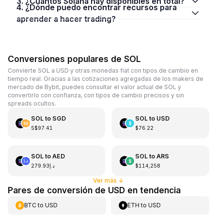
3. ¿Cuántos Solana hay disponibles en total?
4. ¿Dónde puedo encontrar recursos para
aprender a hacer trading?
Conversiones populares de SOL
Convierte SOL a USD y otras monedas fiat con tipos de cambio en
tiempo real. Gracias a las cotizaciones agregadas de los makers de
mercado de Bybit, puedes consultar el valor actual de SOL y
convertirlo con confianza, con tipos de cambio precisos y sin
spreads ocultos.
SOL
to
SGD
SOL
to
USD
S$97.41
$76.22
SOL
to
AED
SOL
to
ARS
د.إ279.93
$114,258
Ver más
↓
Pares de conversión de USD en tendencia
BTC
to
USD
ETH
to
USD