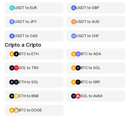
USDT
to
EUR
USDT
to
GBP
USDT
to
JPY
USDT
to
AUD
USDT
to
CAD
USDT
to
CHF
Cripto a Cripto
BTC
to
ETH
BTC
to
ADA
SOL
to
TRX
BTC
to
SOL
ETH
to
SOL
BTC
to
XRP
ETH
to
BNB
SOL
to
AVAX
BTC
to
DOGE