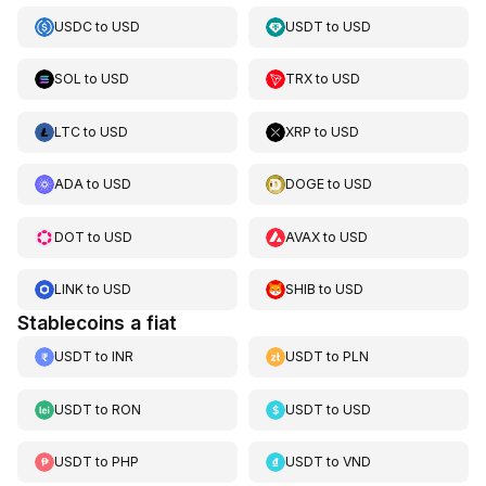
USDC
to
USD
USDT
to
USD
SOL
to
USD
TRX
to
USD
LTC
to
USD
XRP
to
USD
ADA
to
USD
DOGE
to
USD
DOT
to
USD
AVAX
to
USD
LINK
to
USD
SHIB
to
USD
Stablecoins a fiat
USDT
to
INR
USDT
to
PLN
USDT
to
RON
USDT
to
USD
USDT
to
PHP
USDT
to
VND