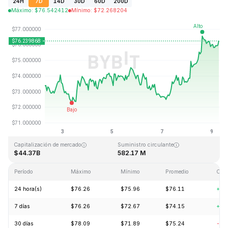
24H
7D
14D
30D
60D
200D
Máximo
:
$
76.542412
Mínimo
:
$
72.268204
Última actualización: 2026-08-09, 06:43 GMT+0
Máximo histórico
Mínimo histórico
$293.31
$0.500801
Capitalización de mercado
Suministro circulante
$44.37B
582.17 M
Período
Máximo
Mínimo
Promedio
Cam
24 hora(s)
$76.26
$75.96
$76.11
+2.
7 días
$76.26
$72.67
$74.15
+3.
30 días
$78.09
$71.89
$75.24
-3.