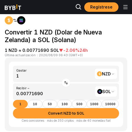
Regístrese
Inicio
NZD to SOL
Convertir 1 NZD (Dolar de Nueva
Zelanda) a SOL (Solana)
1 NZD ≈ 0.00771690 SOL
▼
-2.06%
24h
Última actualización
：
2026/08/09 06:43
(
GMT+0
)
Gastar
NZD
Recibir ~
SOL
1
10
50
100
500
1000
10000
Convert NZD to SOL
Cero comisiones · más de 350 criptos · más de 40 monedas fiat