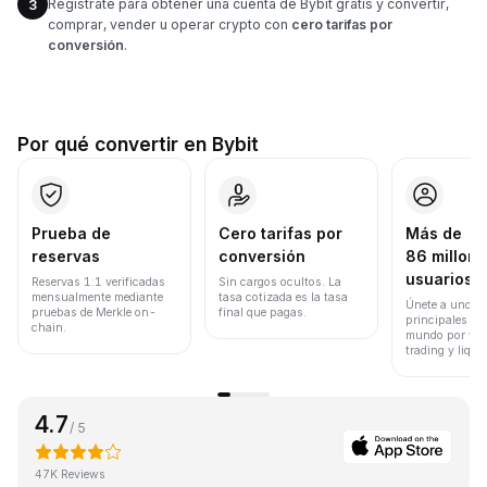
Regístrate para obtener una cuenta de Bybit gratis y convertir,
3
comprar, vender u operar crypto con
cero tarifas por
conversión
.
Por qué convertir en Bybit
Prueba de
Cero tarifas por
Más de
reservas
conversión
86 millone
usuarios
Reservas 1:1 verificadas
Sin cargos ocultos. La
mensualmente mediante
tasa cotizada es la tasa
Únete a uno de
pruebas de Merkle on-
final que pagas.
principales ex
chain.
mundo por vol
trading y liqui
4.7
/ 5
47K Reviews