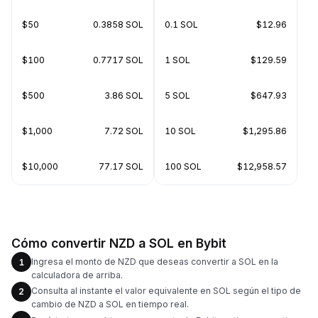
$50
0.3858 SOL
0.1 SOL
$12.96
$100
0.7717 SOL
1 SOL
$129.59
$500
3.86 SOL
5 SOL
$647.93
$1,000
7.72 SOL
10 SOL
$1,295.86
$10,000
77.17 SOL
100 SOL
$12,958.57
Cómo convertir NZD a SOL en Bybit
Ingresa el monto de NZD que deseas convertir a SOL en la
1
calculadora de arriba.
Consulta al instante el valor equivalente en SOL según el tipo de
2
cambio de NZD a SOL en tiempo real.