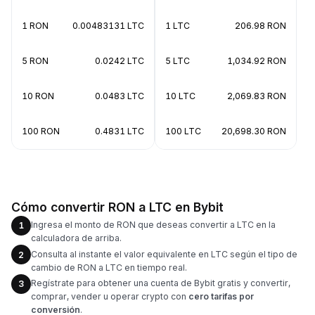
1 RON
0.00483131 LTC
1 LTC
206.98 RON
5 RON
0.0242 LTC
5 LTC
1,034.92 RON
10 RON
0.0483 LTC
10 LTC
2,069.83 RON
100 RON
0.4831 LTC
100 LTC
20,698.30 RON
Cómo convertir RON a LTC en Bybit
Ingresa el monto de RON que deseas convertir a LTC en la
1
calculadora de arriba.
Consulta al instante el valor equivalente en LTC según el tipo de
2
cambio de RON a LTC en tiempo real.
Regístrate para obtener una cuenta de Bybit gratis y convertir,
3
comprar, vender u operar crypto con
cero tarifas por
conversión
.