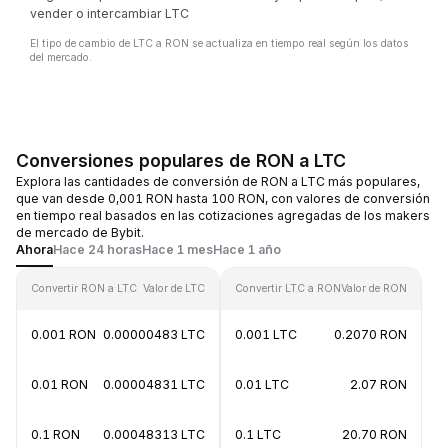
vender o intercambiar LTC
El tipo de cambio de LTC a RON se actualiza en tiempo real según los datos
del mercado.
Conversiones populares de RON a LTC
Explora las cantidades de conversión de RON a LTC más populares,
que van desde 0,001 RON hasta 100 RON, con valores de conversión
en tiempo real basados en las cotizaciones agregadas de los makers
de mercado de Bybit.
Ahora
Hace 24 horas
Hace 1 mes
Hace 1 año
Convertir RON a LTC
Valor de LTC
Convertir LTC a RON
Valor de RON
0.001 RON
0.00000483 LTC
0.001 LTC
0.2070 RON
0.01 RON
0.00004831 LTC
0.01 LTC
2.07 RON
0.1 RON
0.00048313 LTC
0.1 LTC
20.70 RON