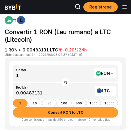
Regístrese
Inicio
RON to LTC
Convertir 1 RON (Leu rumano) a LTC
(Litecoin)
1 RON ≈ 0.00483131 LTC
▼
-0.20%
24h
Última actualización
：
2026/08/08 02:37
(
GMT+0
)
Gastar
RON
Recibir ~
LTC
1
10
50
100
500
1000
10000
Convert RON to LTC
Cero comisiones · más de 350 criptos · más de 40 monedas fiat