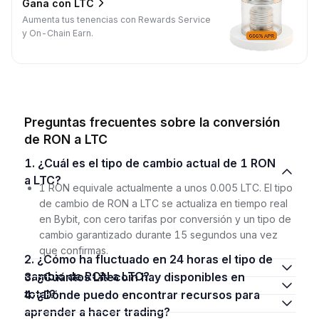
Gana con LTC
Aumenta tus tenencias con Rewards Service
y On-Chain Earn.
Preguntas frecuentes sobre la conversión
de RON a LTC
1. ¿Cuál es el tipo de cambio actual de 1 RON
a LTC?
1 RON equivale actualmente a unos 0.005 LTC. El tipo
de cambio de RON a LTC se actualiza en tiempo real
en Bybit, con cero tarifas por conversión y un tipo de
cambio garantizado durante 15 segundos una vez
que confirmas.
2. ¿Cómo ha fluctuado en 24 horas el tipo de
cambio de RON a LTC?
3. ¿Cuántos Litecoin hay disponibles en
total?
4. ¿Dónde puedo encontrar recursos para
aprender a hacer trading?