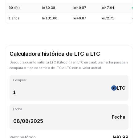
90 días
lei60.38
lei40.87
lei47.04
+7.
1 años
lei131.00
lei40.87
lei72.71
-62
Calculadora histórica de LTC a LTC
Descubre cuánto valía tu LTC (Litecoin) en LTC en cualquier fecha pasada y
compara el tipo de cambio de LTC a LTC con el valor actual.
Comprar
LTC
Fecha
Fecha
lei0.99
Valor histórico