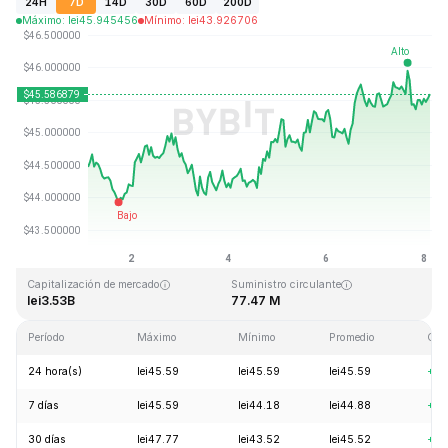
24H
7D
14D
30D
60D
200D
Máximo
:
lei
45.945456
Mínimo
:
lei
43.926706
Última actualización: 2026-08-08, 02:37 GMT+0
Máximo histórico
Mínimo histórico
lei410.26
lei1.15
Capitalización de mercado
Suministro circulante
lei3.53B
77.47 M
Período
Máximo
Mínimo
Promedio
Cam
24 hora(s)
lei45.59
lei45.59
lei45.59
+0.
7 días
lei45.59
lei44.18
lei44.88
+3.
30 días
lei47.77
lei43.52
lei45.52
+4.