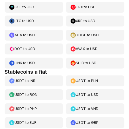
SOL
to
USD
TRX
to
USD
LTC
to
USD
XRP
to
USD
ADA
to
USD
DOGE
to
USD
DOT
to
USD
AVAX
to
USD
LINK
to
USD
SHIB
to
USD
Stablecoins a fiat
USDT
to
INR
USDT
to
PLN
USDT
to
RON
USDT
to
USD
USDT
to
PHP
USDT
to
VND
USDT
to
EUR
USDT
to
GBP