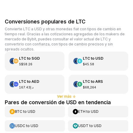
Conversiones populares de LTC
Convierte LTC a USD y otras monedas fiat con tipos de cambio en
tiempo real. Gracias a las cotizaciones agregadas de los makers de
mercado de Bybit, puedes consultar el valor actual de LTC y
convertirlo con confianza, con tipos de cambio precisos y sin
spreads ocultos.
LTC
to
SGD
LTC
to
USD
S$58.26
$45.58
LTC
to
AED
LTC
to
ARS
د.إ167.43
$68,264
Ver más
↓
Pares de conversión de USD en tendencia
BTC
to
USD
ETH
to
USD
USDC
to
USD
USDT
to
USD