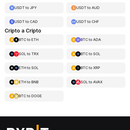
USDT
to
JPY
USDT
to
AUD
USDT
to
CAD
USDT
to
CHF
Cripto a Cripto
BTC
to
ETH
BTC
to
ADA
SOL
to
TRX
BTC
to
SOL
ETH
to
SOL
BTC
to
XRP
ETH
to
BNB
SOL
to
AVAX
BTC
to
DOGE