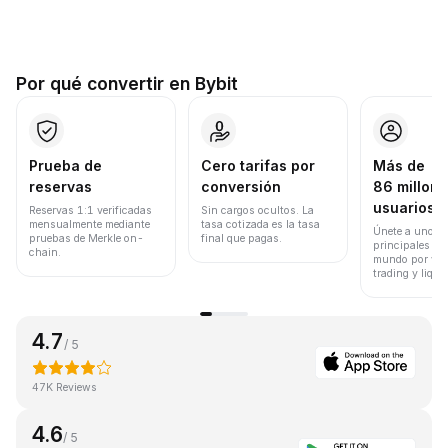
Por qué convertir en Bybit
Prueba de
Cero tarifas por
Más de
reservas
conversión
86 millone
usuarios
Reservas 1:1 verificadas
Sin cargos ocultos. La
mensualmente mediante
tasa cotizada es la tasa
Únete a uno de
pruebas de Merkle on-
final que pagas.
principales ex
chain.
mundo por vol
trading y liqui
4.7
/ 5
47K Reviews
4.6
/ 5